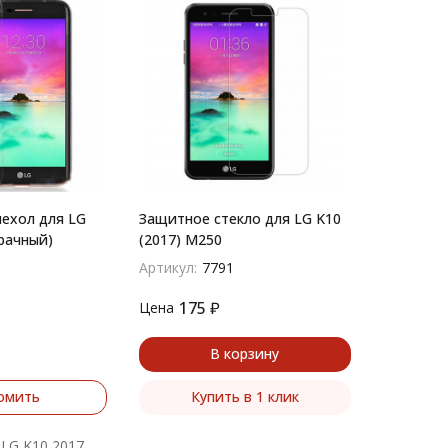
ехол для LG
Защитное стекло для LG K10
рачный)
(2017) M250
Артикул:
7791
175
₽
Цена
В корзину
омить
Купить в 1 клик
 LG K10 2017