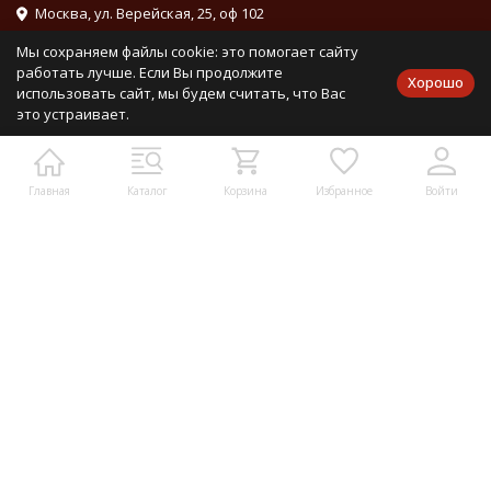
Москва, ул. Верейская, 25, оф 102
info@mirdetali.ru
Мы сохраняем файлы cookie: это помогает сайту
работать лучше. Если Вы продолжите
Хорошо
использовать сайт, мы будем считать, что Вас
Проложить маршрут
это устраивает.
Мы в социальных сетях:
Главная
Каталог
Корзина
Избранное
Войти
Мы на маркетплейсах
Каталог товаров
Информация