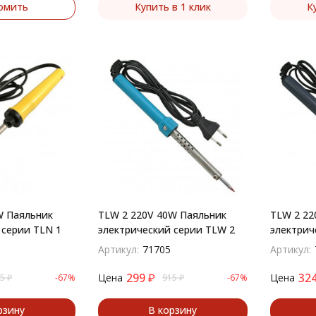
омить
Купить в 1 клик
К
W Паяльник
TLW 2 220V 40W Паяльник
TLW 2 22
 серии TLN 1
электрический серии TLW 2
электрич
Артикул:
71705
Артикул:
299
₽
32
Цена
Цена
5
₽
-67%
915
₽
-67%
рзину
В корзину