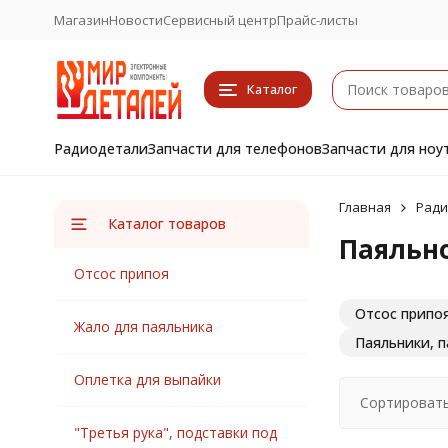
Магазин
Новости
Сервисный центр
Прайс-листы
Каталог
Радиодетали
Запчасти для телефонов
Запчасти для ноу
Главная
Ради
Каталог товаров
Паяльн
Отсос припоя
Отсос припо
Жало для паяльника
Паяльники, 
Оплетка для выпайки
Сортировать
"Третья рука", подставки под