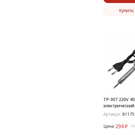
Купить 
TP-307 220V 4
электрический
Артикул:
81175
294
₽
Цена
96