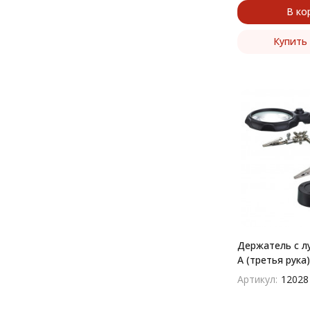
В ко
Купить 
Держатель с л
A (третья рука)
Артикул:
12028