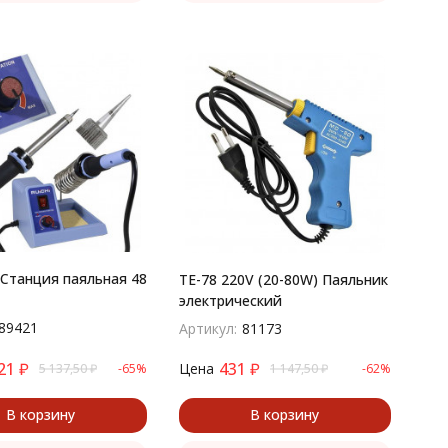
Станция паяльная 48
TE-78 220V (20-80W) Паяльник
электрический
89421
Артикул:
81173
21
₽
431
₽
Цена
5 137,50
₽
-65%
1 147,50
₽
-62%
В корзину
В корзину