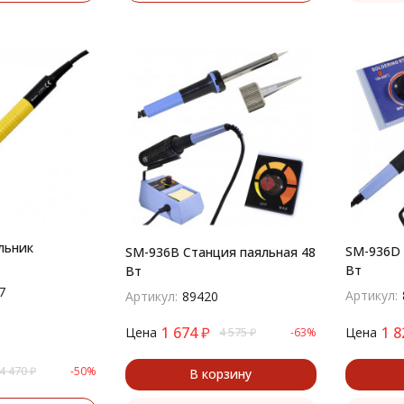
льник
SM-936D 
SM-936B Станция паяльная 48
Вт
Вт
7
Артикул:
Артикул:
89420
1 674
₽
1 8
Цена
Цена
4 575
₽
-63%
4 470
₽
-50%
В корзину