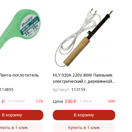
Лента-поглотитель
HLY 020A 220V 80W Паяльник
электрический с деревянной
ручкой
114895
Артикул:
113159
5
₽
340
₽
Цена
1 177,50
₽
-53%
1 050
₽
-68%
В корзину
В корзину
упить в 1 клик
Купить в 1 клик