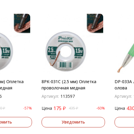
мм) Оплетка
8PK-031C (2.5 мм) Оплетка
DP-033A 
едная
проволочная медная
олова
6
Артикул:
113597
Артикул:
175
₽
43
Цена
Цена
0
₽
-57%
435
₽
-60%
омить
Уведомить