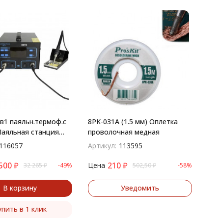
2в1 паяльн.термоф.с
8PK-031A (1.5 мм) Оплетка
Паяльная станция
проволочная медная
к + фен), модель
116057
Артикул:
113595
ифровая, 100-480C,
лей
500
₽
210
₽
Цена
32 265
₽
-49%
502,50
₽
-58%
В корзину
Уведомить
упить в 1 клик