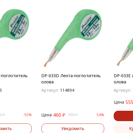
-поглотитель
DP-033D Лента-поглотитель
DP-033E 
олова
олова
3
Артикул:
114894
Артикул:
55
Цена
460
₽
Цена
0
₽
-55%
990
₽
-54%
омить
Уведомить
К