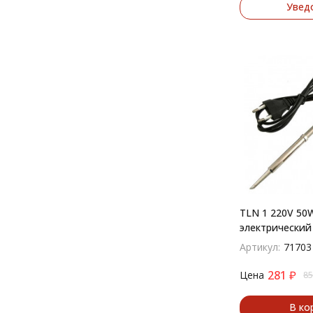
Увед
TLN 1 220V 50
электрический
Артикул:
71703
281
₽
Цена
85
В ко