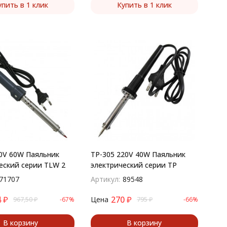
упить в 1 клик
Купить в 1 клик
0V 60W Паяльник
TP-305 220V 40W Паяльник
еский серии TLW 2
электрический серии TP
71707
Артикул:
89548
4
₽
270
₽
Цена
967,50
₽
-67%
795
₽
-66%
В корзину
В корзину