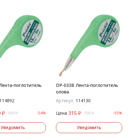
Лента-поглотитель
DP-033B Лента-поглотитель
олова
114892
Артикул:
114130
0
₽
315
₽
Цена
930
₽
-54%
705
₽
-55%
Уведомить
Уведомить