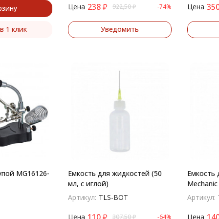
238
₽
35
Цена
Цена
922,50
₽
-74%
рзину
в 1 клик
Уведомить
упой MG16126-
Емкость для жидкостей (50
Емкость 
мл, с иглой)
Mechanic
Артикул:
TLS-BOT
Артикул:
110
₽
14
Цена
Цена
307,50
₽
-64%