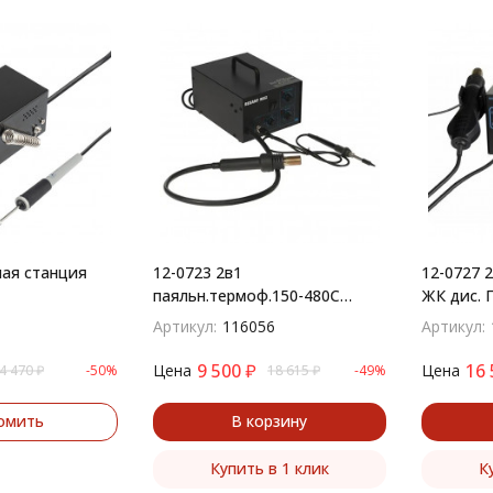
ная станция
12-0723 2в1
12-0727 
паяльн.термоф.150-480С
ЖК дис. 
Паяльная станция (паяльник
(паяльни
Артикул:
116056
Артикул:
+ фен), модель R852,
R887D, ц
компрессорная, 100-480C
LED дисп
9 500
₽
16 
Цена
Цена
4 470
₽
-50%
18 615
₽
-49%
омить
В корзину
Купить в 1 клик
К