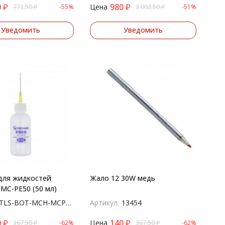
0
₽
980
₽
Цена
772,50
₽
-55%
2 002,50
₽
-51%
Уведомить
Уведомить
для жидкостей
Жало 12 30W медь
 MC-PE50 (50 мл)
TLS-BOT-MCH-MCPE50
Артикул:
13454
0
₽
140
₽
Цена
367,50
₽
-62%
367,50
₽
-62%