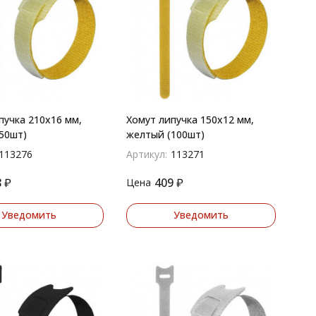
пучка 210х16 мм,
Хомут липучка 150х12 мм,
50шт)
желтый (100шт)
113276
Артикул:
113271
8
₽
409
₽
Цена
Уведомить
Уведомить