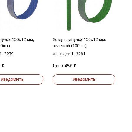
пучка 150х12 мм,
Хомут липучка 150х12 мм,
00шт)
зеленый (100шт)
113279
Артикул:
113281
3
₽
456
₽
Цена
Уведомить
Уведомить