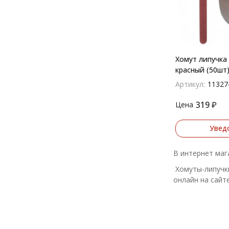
Хомут липучка
красный (50шт
Артикул:
11327
319
₽
Цена
Увед
В интернет маг
Хомуты-липучки
онлайн на сайте