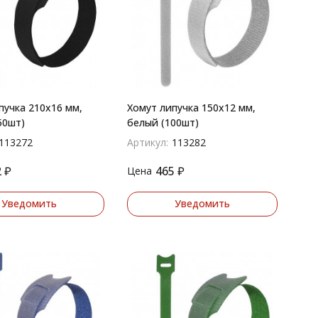
пучка 210х16 мм,
Хомут липучка 150х12 мм,
50шт)
белый (100шт)
113272
Артикул:
113282
2
₽
465
₽
Цена
Уведомить
Уведомить