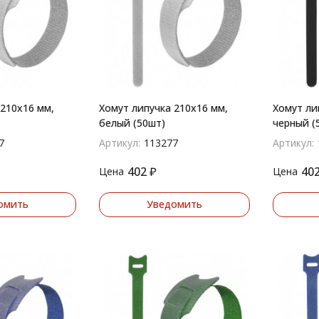
 210х16 мм,
Хомут липучка 210х16 мм,
Хомут ли
белый (50шт)
черный (
7
Артикул:
113277
Артикул:
402
₽
40
Цена
Цена
омить
Уведомить