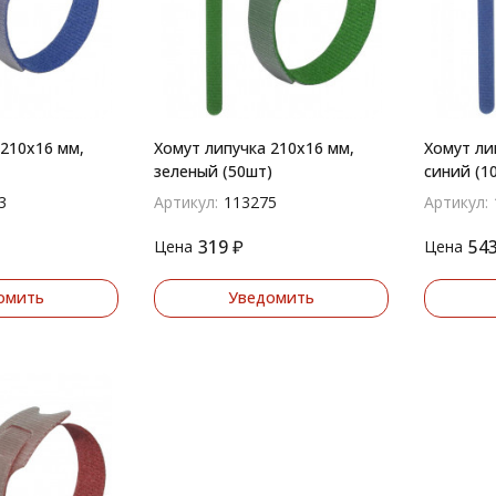
 210х16 мм,
Хомут липучка 210х16 мм,
Хомут ли
зеленый (50шт)
синий (1
3
Артикул:
113275
Артикул:
319
₽
54
Цена
Цена
омить
Уведомить