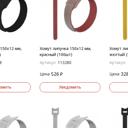
 150х12 мм,
Хомут липучка 150х12 мм,
Хомут ли
)
красный (100шт)
желтый (
8
Артикул:
113280
Артикул:
526
₽
32
Цена
Цена
омить
Уведомить