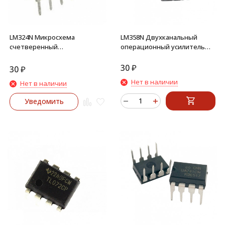
LM324N Микросхема
LM358N Двухканальный
счетверенный
операционный усилитель
операционный усилитель
(DIP-8)
DIP-14
30
₽
30
₽
Нет в наличии
Нет в наличии
Уведомить