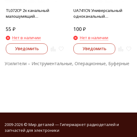
TL072CP 2х канальный
UA741CN Универсальный
малошумящий
одноканальный
операционный усилитель
операционный усилитель
(DIP-8)
(DIP-8)
55
₽
100
₽
Нет в наличии
Нет в наличии
Уведомить
Уведомить
Усилители – Инструментальные, Операционные, Буферные
2009-2026 © Мир деталей — Гипермаркет радиодеталей и
запчастей для электроники