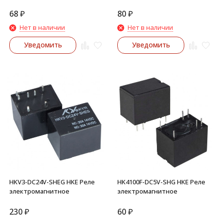
электромагнитное
электромагнитное (N4078-
2C-12V-0.2W)
68
₽
80
₽
Нет в наличии
Нет в наличии
Уведомить
Уведомить
HKV3-DC24V-SHEG HKE Реле
HK4100F-DC5V-SHG HKE Реле
электромагнитное
электромагнитное
230
₽
60
₽