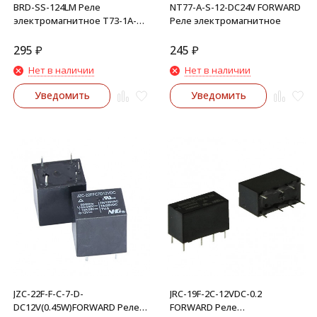
BRD-SS-124LM Реле
NT77-A-S-12-DC24V FORWARD
электромагнитное T73-1A-
Реле электромагнитное
24V-12A
295
₽
245
₽
Нет в наличии
Нет в наличии
Уведомить
Уведомить
JZC-22F-F-C-7-D-
JRC-19F-2C-12VDC-0.2
DC12V(0.45W)FORWARD Реле
FORWARD Реле