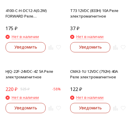
4100-C-H-DC12-A(0.2W)
T73 12VDC (833H) 10A Реле
FORWARD Реле
электромагнитное
электромагнитное
175
₽
37
₽
Нет в наличии
Нет в наличии
Уведомить
Уведомить
HJQ-22F-24VDC-4Z 5A Реле
CMA3-1U 12VDC (792H) 40A
электромагнитное
Реле электромагнитное
220
₽
122
₽
525
₽
-58%
Нет в наличии
Нет в наличии
Уведомить
Уведомить