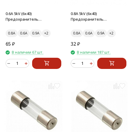
0.6A 5kV (6x40)
0.8A 5kV (6x40)
Предохранитель
Предохранитель
стеклянный
стеклянный
0.8A
0.6A
0.9A
0.8A
0.6A
0.9A
65
₽
32
₽
В наличии 67 шт.
В наличии 187 шт.