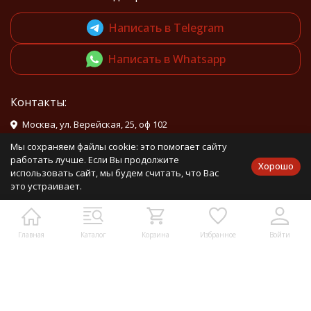
Написать в Telegram
Написать в Whatsapp
Контакты:
Москва, ул. Верейская, 25, оф 102
info@mirdetali.ru
Мы сохраняем файлы cookie: это помогает сайту
работать лучше. Если Вы продолжите
Хорошо
использовать сайт, мы будем считать, что Вас
это устраивает.
Проложить маршрут
Мы в социальных сетях:
Главная
Каталог
Корзина
Избранное
Войти
Мы на маркетплейсах