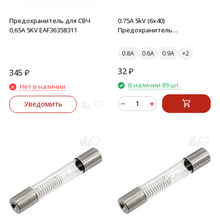
Предохранитель для СВЧ
0.75A 5kV (6x40)
0,65A 5KV EAF36358311
Предохранитель
стеклянный
0.8A
0.6A
0.9A
32
₽
345
₽
В наличии 89 шт.
Нет в наличии
Уведомить