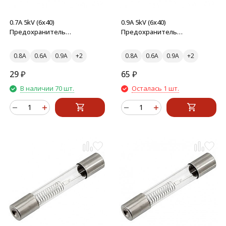
0.7A 5kV (6x40)
0.9A 5kV (6x40)
Предохранитель
Предохранитель
стеклянный
стеклянный
0.8A
0.6A
0.9A
0.8A
0.6A
0.9A
29
₽
65
₽
В наличии 70 шт.
Осталась 1 шт.