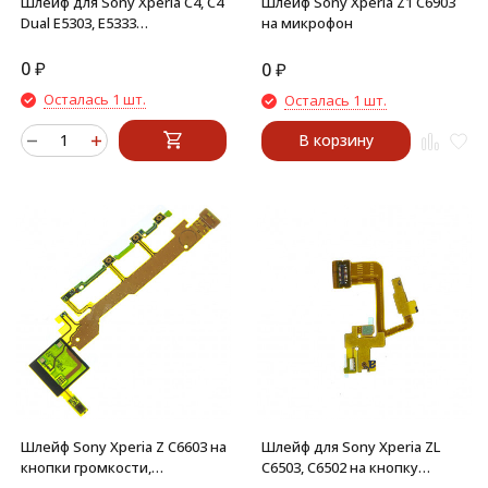
Шлейф для Sony Xperia C4, C4
Шлейф Sony Xperia Z1 C6903
Dual E5303, E5333
на микрофон
межплатный
0
₽
0
₽
Осталась 1 шт.
Осталась 1 шт.
В корзину
Шлейф Sony Xperia Z C6603 на
Шлейф для Sony Xperia ZL
кнопки громкости,
C6503, C6502 на кнопку