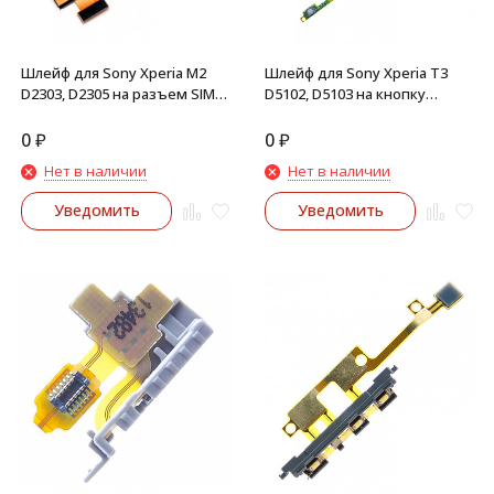
Шлейф для Sony Xperia M2
Шлейф для Sony Xperia T3
D2303, D2305 на разъем SIM,
D5102, D5103 на кнопку
MMC
включения, громкости,
камеру
0
₽
0
₽
Нет в наличии
Нет в наличии
Уведомить
Уведомить