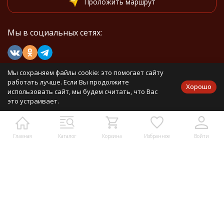
Проложить маршрут
Мы в социальных сетях:
Мы на маркетплейсах
Мы сохраняем файлы cookie: это помогает сайту
работать лучше. Если Вы продолжите
Хорошо
использовать сайт, мы будем считать, что Вас
это устраивает.
Каталог товаров
Главная
Каталог
Корзина
Избранное
Войти
Информация
Политика персональных данных
Карта сайта