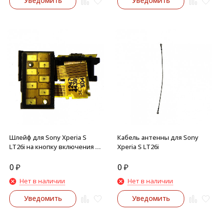
Уведомить
Уведомить
Шлейф для Sony Xperia S
Кабель антенны для Sony
LT26i на кнопку включения и
Xperia S LT26i
датчик света
0
₽
0
₽
Нет в наличии
Нет в наличии
Уведомить
Уведомить