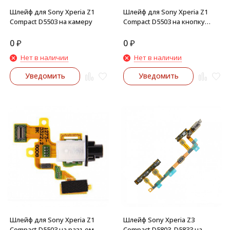
Шлейф для Sony Xperia Z1
Шлейф для Sony Xperia Z1
Compact D5503 на камеру
Compact D5503 на кнопку
включения и громкости
0
₽
0
₽
Нет в наличии
Нет в наличии
Уведомить
Уведомить
Шлейф для Sony Xperia Z1
Шлейф Sony Xperia Z3
Compact D5503 на разъем
Compact D5803, D5833 на