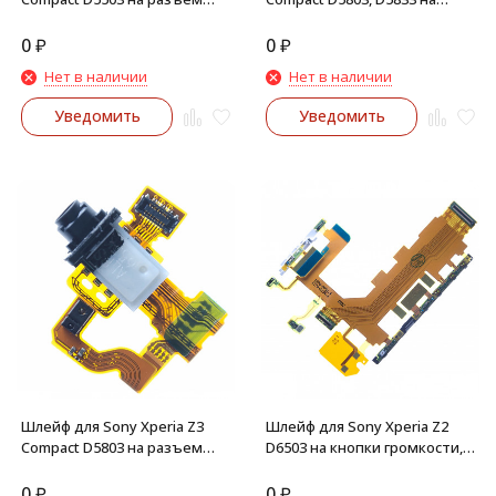
гарнитуры
кнопки громкости,
включения, вибромотор
0
₽
0
₽
Нет в наличии
Нет в наличии
Уведомить
Уведомить
Шлейф для Sony Xperia Z3
Шлейф для Sony Xperia Z2
Compact D5803 на разъем
D6503 на кнопки громкости,
гарнитуры, сенсор
включения, камеры,
микрофон
0
₽
0
₽