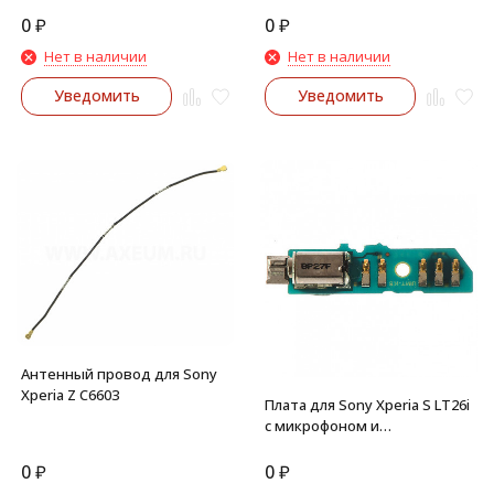
включения, микрофон.
камеры, микрофон
0
₽
0
₽
Нет в наличии
Нет в наличии
Уведомить
Уведомить
Антенный провод для Sony
Xperia Z C6603
Плата для Sony Xperia S LT26i
с микрофоном и
вибромотором
0
₽
0
₽