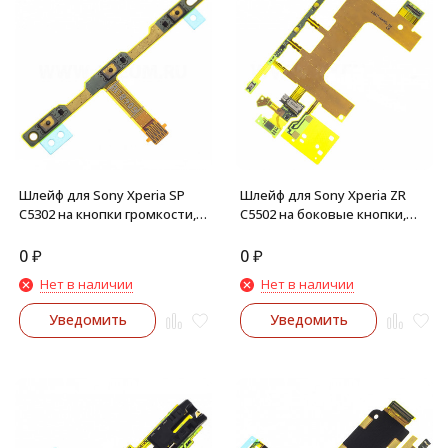
Шлейф для Sony Xperia SP
Шлейф для Sony Xperia ZR
C5302 на кнопки громкости,
C5502 на боковые кнопки,
включения
вибро, микрофон
0
₽
0
₽
Нет в наличии
Нет в наличии
Уведомить
Уведомить