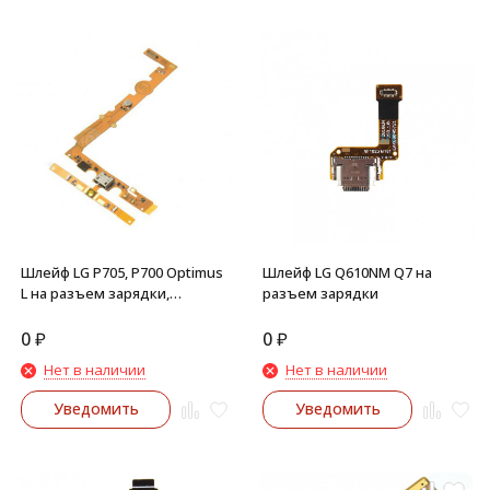
Шлейф LG P705, P700 Optimus
Шлейф LG Q610NM Q7 на
L на разъем зарядки,
разъем зарядки
микрофон, кнопка Home
0
₽
0
₽
Нет в наличии
Нет в наличии
Уведомить
Уведомить