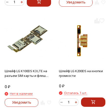
Уведомить
Шлейф LG K100DS K3 LTE на
Шлейф LG K200DS на кнопки
разъем SIM карты и флеш
громкости
MMC
0
₽
0
₽
Осталась 1 шт.
Нет в наличии
Уведомить