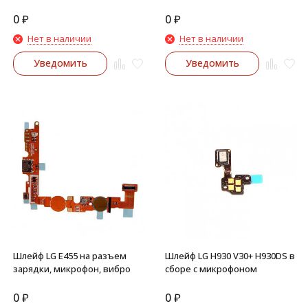
0
₽
0
₽
Нет в наличии
Нет в наличии
Уведомить
Уведомить
Шлейф LG E455 на разъем
Шлейф LG H930 V30+ H930DS в
зарядки, микрофон, вибро
сборе с микрофоном
0
₽
0
₽