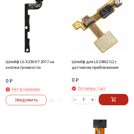
Шлейф LG X230 K7 2017 на
Шлейф для LG D802 G2 с
кнопки громкости
датчиком приближения
0
₽
0
₽
Осталась 1 шт.
Нет в наличии
Уведомить