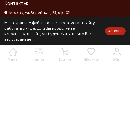
Контакты:
Москва, ул. Верейская, 25, оф 102
info@mirdetali.ru
Мы сохраняем файлы cookie: это помогает сайту
работать лучше. Если Вы продолжите
Хорошо
использовать сайт, мы будем считать, что Вас
Проложить маршрут
это устраивает.
Мы в социальных сетях:
Главная
Каталог
Корзина
Избранное
Войти
Мы на маркетплейсах
Каталог товаров
Информация