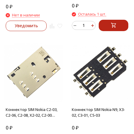
0
₽
0
₽
Осталась 1 шт.
Нет в наличии
Уведомить
Коннектор SIM Nokia C2-03,
Коннектор SIM Nokia N9, X3-
C2-06, C2-08, X2-02, C2-00
02, C3-01, C5-03
HotSwap
0
₽
0
₽