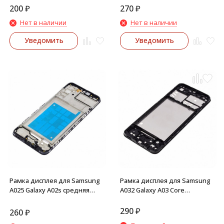
200
₽
270
₽
Нет в наличии
Нет в наличии
Уведомить
Уведомить
Рамка дисплея для Samsung
Рамка дисплея для Samsung
A025 Galaxy A02s средняя
A032 Galaxy A03 Core
часть корпуса (Черная)
(Черный) средняя часть
корпуса
290
₽
260
₽