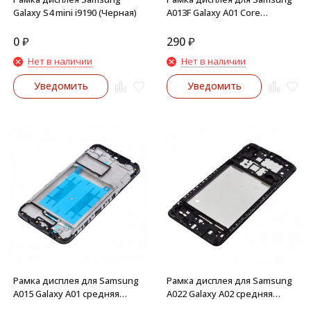
Galaxy S4 mini i9190 (Черная)
A013F Galaxy A01 Core
средняя часть корпуса
(Черная)
0
₽
290
₽
Нет в наличии
Нет в наличии
Уведомить
Уведомить
Рамка дисплея для Samsung
Рамка дисплея для Samsung
A015 Galaxy A01 средняя
A022 Galaxy A02 средняя
часть корпуса (Черная)
часть корпуса (Черная)