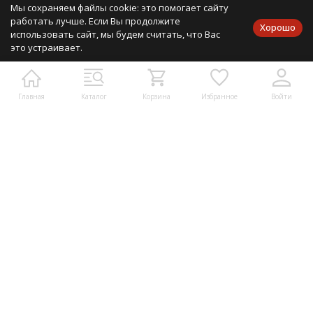
Мы сохраняем файлы cookie: это помогает сайту
2009-2026 © Мир деталей — Гипермаркет радиодеталей и
работать лучше. Если Вы продолжите
Хорошо
запчастей для электроники
использовать сайт, мы будем считать, что Вас
это устраивает.
8 (938) 49-50-400
Мобильный
Главная
Каталог
Корзина
Избранное
Войти
Написать в мессенджеры:
Написать в Telegram
Написать в Whatsapp
Контакты:
Москва, ул. Верейская, 25, оф 102
info@mirdetali.ru