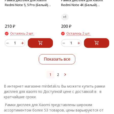
Рамка дисплея для Xiaomi
Рамка дисплея для Xiaomi
Redmi Note 5, 5 Pro (Белый)
Redmi Note 4X (Белый)
средняя часть
средняя часть
210
₽
200
₽
Осталось 2 шт.
Осталось 2 шт.
Показать все
1
2
В интернет магазине mirdetali.ru Вы можете купить рамки
дисплея для xiaomi по Доступной цене с доставкой в в
кратчайшие сроки.
Рамки дисплея для Xiaomi представлены широким
ассортиментом более 53 товаров, цены варьируются от