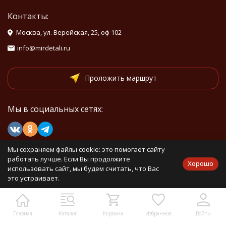
Контакты:
Москва, ул. Верейская, 25, оф 102
info@mirdetali.ru
Проложить маршрут
Мы в социальных сетях:
Мы на маркетплейсах
Мы сохраняем файлы cookie: это помогает сайту
работать лучше. Если Вы продолжите
Хорошо
использовать сайт, мы будем считать, что Вас
это устраивает.
Каталог товаров
Главная
Каталог
Корзина
Избранное
Войти