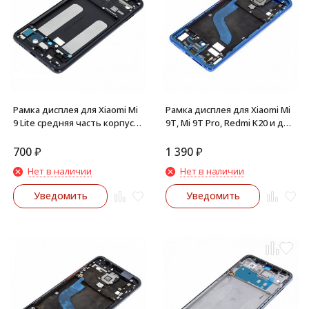
Рамка дисплея для Xiaomi Mi
Рамка дисплея для Xiaomi Mi
9 Lite средняя часть корпуса
9T, Mi 9T Pro, Redmi K20 и др
(Черная)
средняя часть корпуса
(Синяя)
700
₽
1 390
₽
Нет в наличии
Нет в наличии
Уведомить
Уведомить