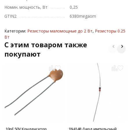
Номин. мощность, Вт
0,25
GTIN2
6380megaom
Категории:
Резисторы маломощные до 2 Вт
,
Резисторы 0.25
Вт
C этим товаром также
покупают
10pF 50V Конденсатор
1N4148 Диод импульсный