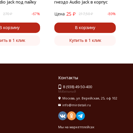
io Jack под пайку
гнездо Audio Jack в корпус
25
₽
Цена
Ц
270
₽
-67%
217,50
₽
-89%
В корзину
В корзину
ить в 1 клик
Купить в 1 клик
Контакты
8 (938) 49-50-400
Мобильный
Москва, ул. Верейская, 25, оф 102
info@mirdetali.ru
Мы на маркетплейсах