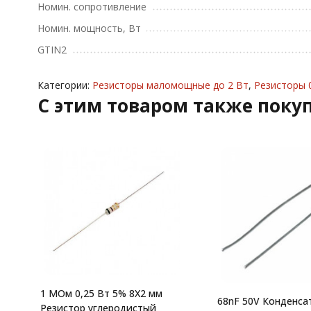
Номин. сопротивление
Номин. мощность, Вт
GTIN2
Категории:
Резисторы маломощные до 2 Вт
,
Резисторы 0
C этим товаром также поку
1 МОм 0,25 Вт 5% 8X2 мм
68nF 50V Конденса
Резистор углеродистый