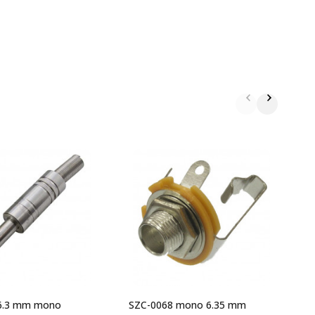
S
г
6.3 mm mono
SZC-0068 mono 6.35 mm