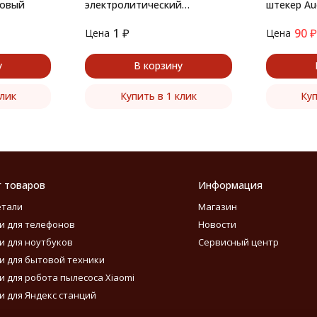
ковый
электролитический
штекер Aud
алюминиевый
1
₽
90
₽
Цена
Цена
у
В корзину
клик
Купить в 1 клик
Куп
г товаров
Информация
етали
Магазин
и для телефонов
Новости
и для ноутбуков
Сервисный центр
и для бытовой техники
и для робота пылесоса Xiaomi
и для Яндекс станций