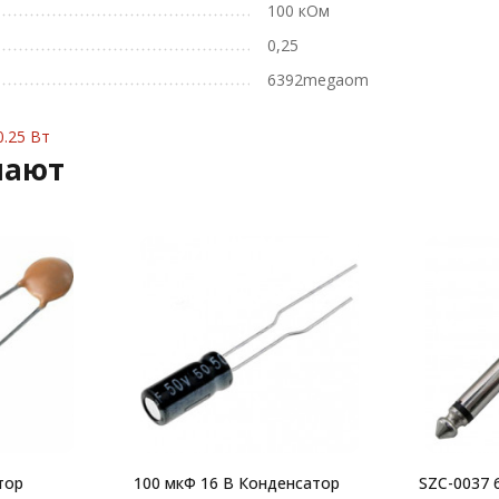
100 кОм
0,25
6392megaom
.25 Вт
пают
тор
100 мкФ 16 В Конденсатор
SZC-0037 