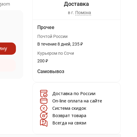
gaom
в г.
Помона
Прочее
Почтой России
В течение
8
дней
235
₽
ину
Курьером по Сочи
200
₽
Самовывоз
Доставка по России
On-line оплата на сайте
Система скидок
Возврат товара
Всегда на связи