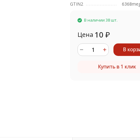
GTIN2
6368me
В наличии 38 шт.
10
₽
Цена
В корз
Купить в 1 клик