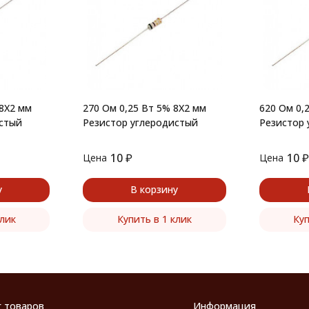
 8X2 мм
270 Ом 0,25 Вт 5% 8X2 мм
620 Ом 0,
истый
Резистор углеродистый
Резистор 
10
₽
10
₽
Цена
Цена
у
В корзину
клик
Купить в 1 клик
Куп
г товаров
Информация