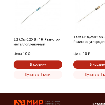
1 Ом CF-0,25Вт 5%
2.2 kОм 0.25 Вт 1% Резистор
Резистор углерод
металлопленочный
10
₽
10
₽
Цена
Цена
В корзину
В корзин
Купить в 1 клик
Купить в 1 
Катало