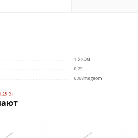
1,5 кОм
0,25
6368megaom
.25 Вт
пают