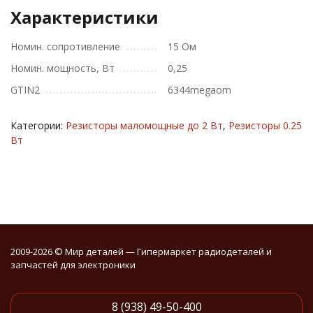
Характеристики
Номин. сопротивление
15 Ом
Номин. мощность, Вт
0,25
GTIN2
6344megaom
Категории:
Резисторы маломощные до 2 Вт
,
Резисторы 0.25
Вт
2009-2026 © Мир деталей — Гипермаркет радиодеталей и
запчастей для электроники
8 (938) 49-50-400