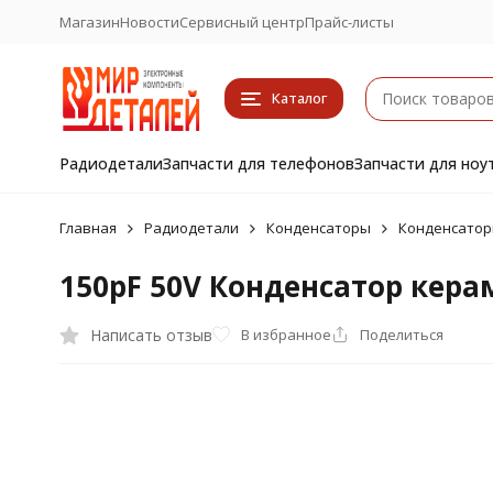
Магазин
Новости
Сервисный центр
Прайс-листы
Каталог
Радиодетали
Запчасти для телефонов
Запчасти для ноу
Главная
Радиодетали
Конденсаторы
Конденсатор
150pF 50V Конденсатор кер
Написать отзыв
В избранное
Поделиться