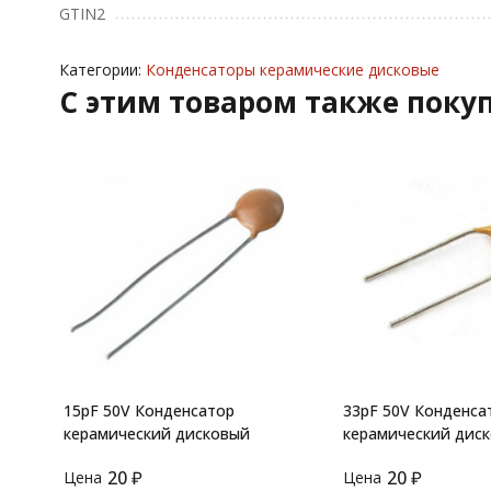
GTIN2
Категории:
Конденсаторы керамические дисковые
C этим товаром также поку
15pF 50V Конденсатор
33pF 50V Конденса
керамический дисковый
керамический дис
33pF/50V NPO
20
₽
20
₽
Цена
Цена