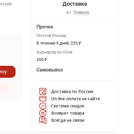
еский
в г.
Помона
Прочее
Почтой России
В течение
9
дней
235
₽
Курьером по Сочи
200
₽
Самовывоз
ину
Доставка по России
On-line оплата на сайте
Система скидок
Возврат товара
Всегда на связи