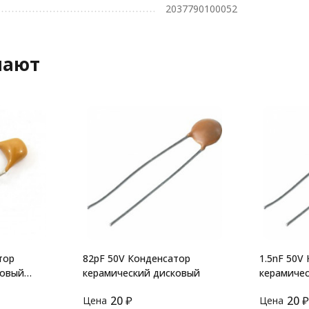
2037790100052
пают
тор
82pF 50V Конденсатор
1.5nF 50V
ковый
керамический дисковый
керамиче
20
₽
20
₽
Цена
Цена