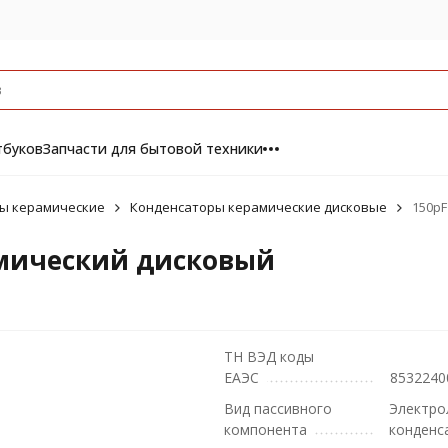
тбуков
Запчасти для бытовой техники
ы керамические
Конденсаторы керамические дисковые
150pF
амический дисковый
ТН ВЭД коды
ЕАЭС
8532240
Вид пассивного
Электро
компонента
конденс