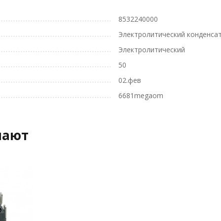
8532240000
Электролитический конденса
Электролитический
50
02.фев
6681megaom
пают