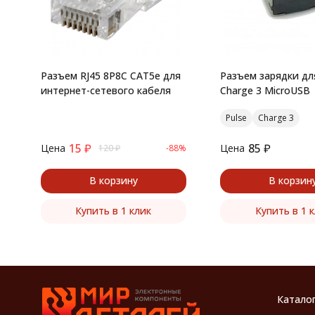
Разъем RJ45 8P8C CAT5е для
Разъем зарядки дл
интернет-сетевого кабеля
Charge 3 MicroUSB
Pulse
Charge 3
15
₽
85
₽
Цена
Цена
120
₽
-88%
В корзину
В корзин
Купить в 1 клик
Купить в 1 
Катало