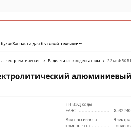
тбуков
Запчасти для бытовой техники
ы электролитические
Радиальные конденсаторы
2.2 мкФ 50 
электролитический алюминиевы
ТН ВЭД коды
ЕАЭС
8532240
Вид пассивного
Электро
компонента
конденс