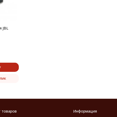
я JBL
у
клик
г товаров
Информация