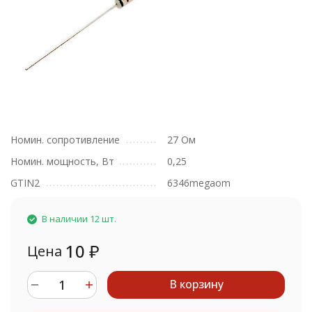
Номин. сопротивление
27 Ом
Номин. мощность, Вт
0,25
GTIN2
6346megaom
В наличии 12 шт.
10
₽
Цена
В корзину