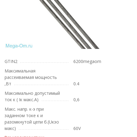
GTIN2
6200megaom
Максимальная
рассеиваемая мощность
,Вт
0.4
Максимально допустимый
ток к ( Iк макс.А)
0,6
Макс. напр. к-э при
заданном токе к и
разомкнутой цепи б.(Uкэо
макс)
60V