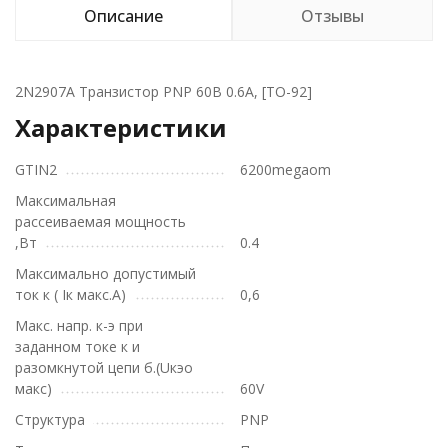
Описание
Отзывы
2N2907A Транзистор PNP 60В 0.6А, [TO-92]
Характеристики
GTIN2
6200megaom
Максимальная
рассеиваемая мощность
,Вт
0.4
Максимально допустимый
ток к ( Iк макс.А)
0,6
Макс. напр. к-э при
заданном токе к и
разомкнутой цепи б.(Uкэо
макс)
60V
Структура
PNP