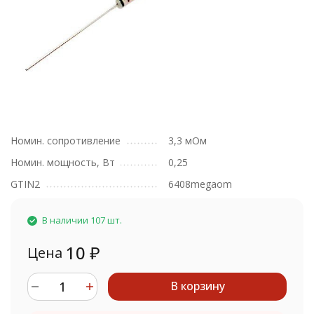
Номин. сопротивление
3,3 мОм
Номин. мощность, Вт
0,25
GTIN2
6408megaom
В наличии 107 шт.
10
₽
Цена
В корзину