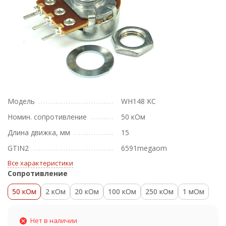
Модель
WH148 KC
Номин. сопротивление
50 кОм
Длина движка, мм
15
GTIN2
6591megaom
Все характеристики
Сопротивление
50 кОм
2 кОм
20 кОм
100 кОм
250 кОм
1 мОм
Нет в наличии