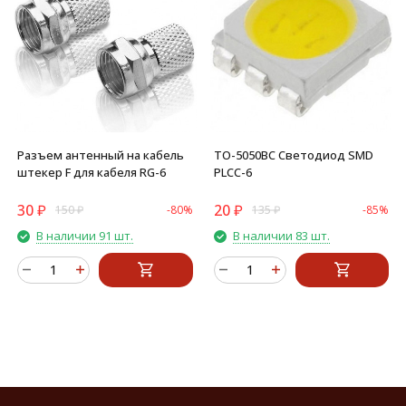
Разъем антенный на кабель
TO-5050BC Светодиод SMD
штекер F для кабеля RG-6
PLCC-6
30
₽
20
₽
150
₽
-80%
135
₽
-85%
В наличии 91 шт.
В наличии 83 шт.