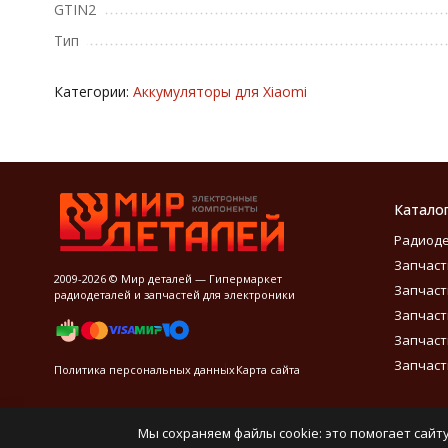
GTIN2
Тип
Категории:
Аккумуляторы для Xiaomi
Катало
Радиод
Запчаст
2009-2026 © Мир деталей — Гипермаркет
Запчаст
радиодеталей и запчастей для электроники
Запчаст
Запчаст
Запчаст
Политика персональных данных
Карта сайта
Мы сохраняем файлы cookie: это помогает сайту