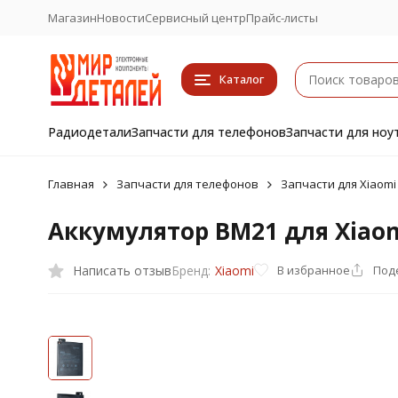
Магазин
Новости
Сервисный центр
Прайс-листы
Каталог
Радиодетали
Запчасти для телефонов
Запчасти для ноу
Главная
Запчасти для телефонов
Запчасти для Xiaomi
Аккумулятор BM21 для Xiaom
Написать отзыв
В избранное
Под
Бренд:
Xiaomi