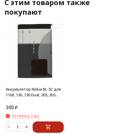
C этим товаром также
покупают
Аккумулятор Nokia BL-5C для
1100, 130, 130 Dual, 205, 205
Dual, 107 Dual, 208, 220, 220
Dual, 230
300
₽
Осталось 2 шт.