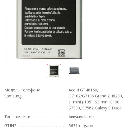
Модель телефона
Ace II GT-I8160,
Samsung
G7102/G7106 Grand 2, i8200,
J1 mini (J105), S3 mini i8190,
S7390, S7562 Galaxy S Duos
Тип запчасти
Аккумулятор
GTIN2
5631megaom