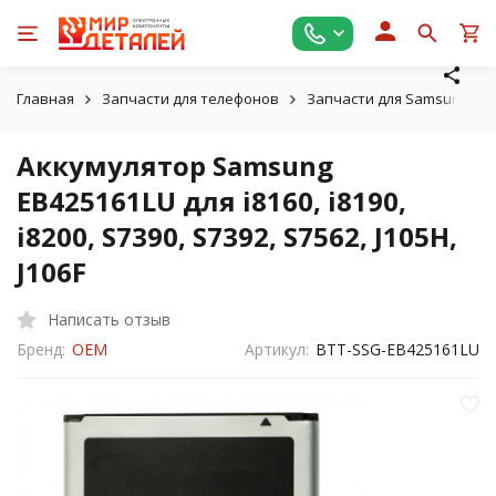
Главная
Запчасти для телефонов
Запчасти для Samsung
Аккумулятор Samsung
EB425161LU для i8160, i8190,
i8200, S7390, S7392, S7562, J105H,
J106F
Написать отзыв
Бренд:
OEM
Артикул:
BTT-SSG-EB425161LU