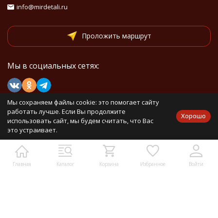
info@mirdetali.ru
Проложить маршрут
Мы в социальных сетях:
Мы сохраняем файлы cookie: это помогает сайту
Мы на маркетплейсах
работать лучше. Если Вы продолжите
Хорошо
использовать сайт, мы будем считать, что Вас
это устраивает.
Каталог товаров
Главная
Каталог
Корзина
Избранное
Войти
Информация
Политика персональных данных
Карта сайта