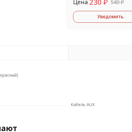
230
₽
Цена
540
₽
Уведомить
(красный)
Кабель AUX
пают