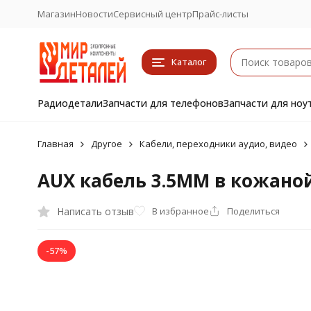
Магазин
Новости
Сервисный центр
Прайс-листы
Каталог
Радиодетали
Запчасти для телефонов
Запчасти для ноу
Главная
Другое
Кабели, переходники аудио, видео
AUX кабель 3.5MM в кожаной
Написать отзыв
В избранное
Поделиться
-57%