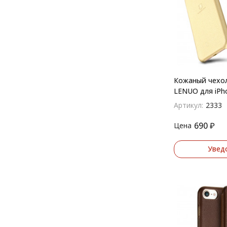
Кожаный чехол
LENUO для iPho
Артикул:
2333
690
₽
Цена
Увед