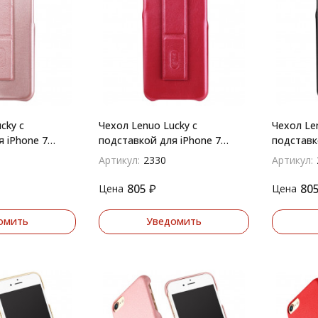
cky с
Чехол Lenuo Lucky с
Чехол Le
 iPhone 7
подставкой для iPhone 7
подставк
(Красный)
(Черный)
Артикул:
2330
Артикул:
805
₽
80
Цена
Цена
омить
Уведомить