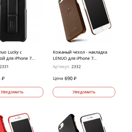
nuo Lucky с
Кожаный чехол - накладка
ой для iPhone 7
LENUO для iPhone 7
(Коричневый)
2331
Артикул:
2332
5
₽
690
₽
Цена
Уведомить
Уведомить