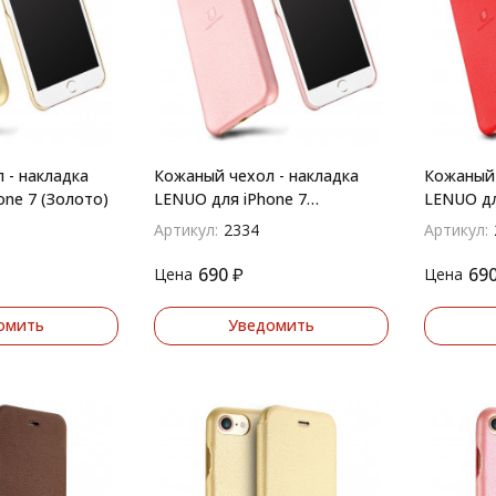
 - накладка
Кожаный чехол - накладка
Кожаный 
ne 7 (Золото)
LENUO для iPhone 7
LENUO дл
(Розовый)
Артикул:
2334
Артикул:
690
₽
69
Цена
Цена
омить
Уведомить