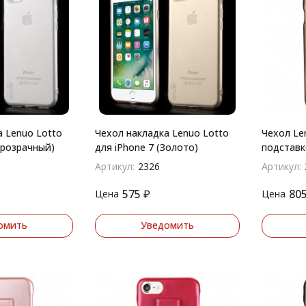
а Lenuo Lotto
Чехол накладка Lenuo Lotto
Чехол Le
Прозрачный)
для iPhone 7 (Золото)
подставк
(Коричне
Артикул:
2326
Артикул:
575
₽
80
Цена
Цена
омить
Уведомить