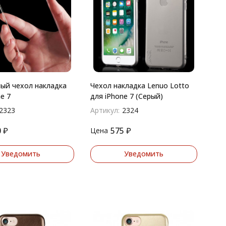
ый чехол накладка
Чехол накладка Lenuo Lotto
e 7
для iPhone 7 (Серый)
2323
Артикул:
2324
0
₽
575
₽
Цена
Уведомить
Уведомить