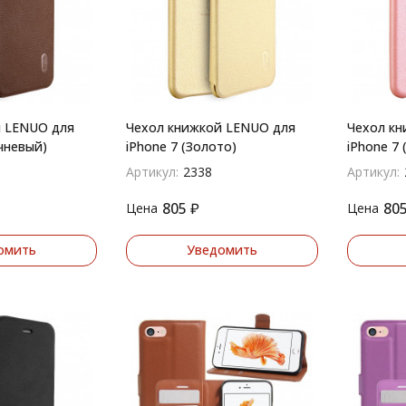
й LENUO для
Чехол книжкой LENUO для
Чехол кн
чневый)
iPhone 7 (Золото)
iPhone 7
Артикул:
2338
Артикул:
805
₽
80
Цена
Цена
омить
Уведомить