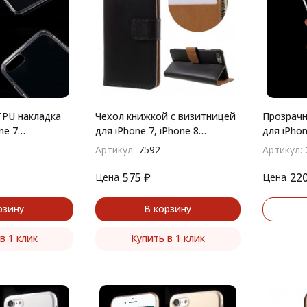
PU накладка
Чехол книжкой с визитницей
Прозрачн
ne 7
для iPhone 7, iPhone 8
для iPhon
(черный)
Артикул:
7592
Артикул:
575
₽
22
Цена
Цена
рзину
В корзину
в 1 клик
Купить в 1 клик