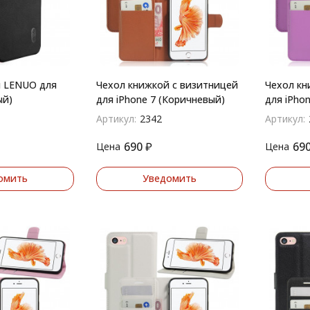
й LENUO для
Чехол книжкой с визитницей
Чехол кн
ый)
для iPhone 7 (Коричневый)
для iPho
Артикул:
2342
Артикул:
690
₽
69
Цена
Цена
омить
Уведомить