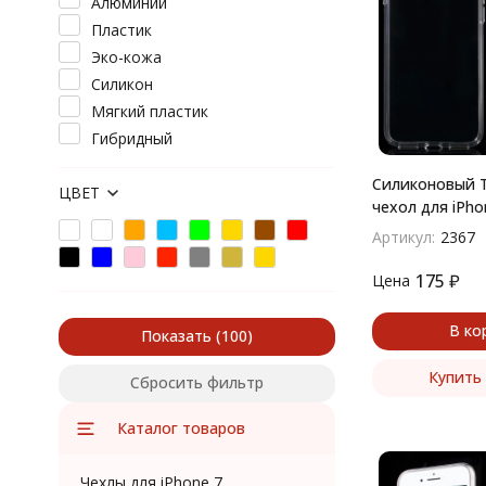
Алюминий
Пластик
Эко-кожа
Силикон
Мягкий пластик
Гибридный
Силиконовый T
ЦВЕТ
чехол для iPho
(Прозрачный)
Артикул:
2367
175
₽
Цена
В ко
Показать
Купить 
Сбросить фильтр
Каталог товаров
Чехлы для iPhone 7