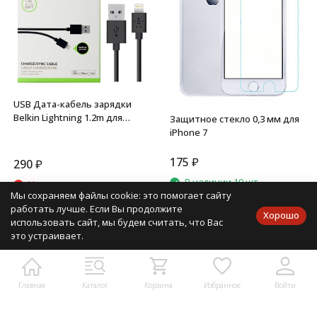
USB Дата-кабель зарядки
Belkin Lightning 1.2m для
Защитное стекло 0,3 мм для
iPhone (Чёрный)
iPhone 7
175
₽
290
₽
В наличии 19 шт.
Нет в наличии
Мы сохраняем файлы cookie: это помогает сайту
Уведомить
работать лучше. Если Вы продолжите
Хорошо
использовать сайт, мы будем считать, что Вас
это устраивает.
Показать все
Главная
Каталог
Корзина
Избранное
Войти
1
2
...
5