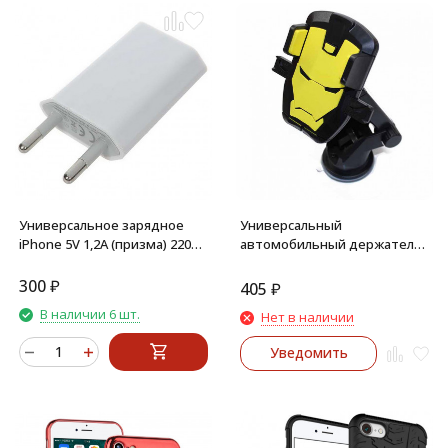
Универсальное зарядное
Универсальный
iPhone 5V 1,2A (призма) 220V
автомобильный держатель
USB
Mergi для телефона (желтый)
300
₽
405
₽
В наличии 6 шт.
Нет в наличии
Уведомить