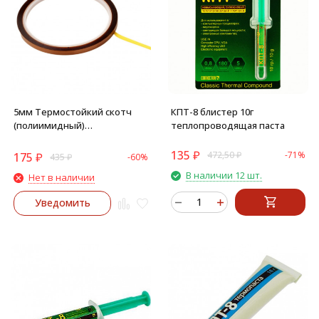
5мм Термостойкий скотч
КПТ-8 блистер 10г
(полиимидный)
теплопроводящая паста
односторонний
135
₽
472,50
₽
-71%
175
₽
435
₽
-60%
В наличии 12 шт.
Нет в наличии
Уведомить