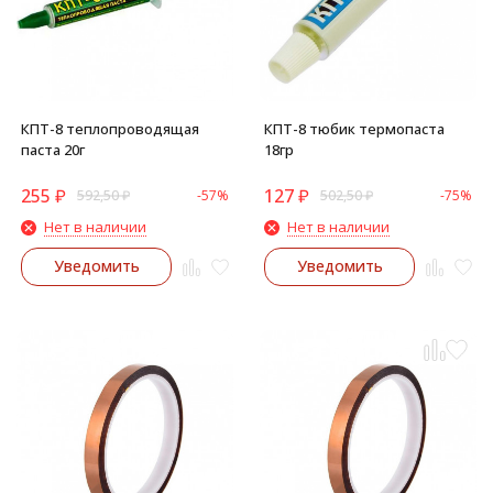
КПТ-8 теплопроводящая
КПТ-8 тюбик термопаста
паста 20г
18гр
255
₽
127
₽
592,50
₽
-57%
502,50
₽
-75%
Нет в наличии
Нет в наличии
Уведомить
Уведомить