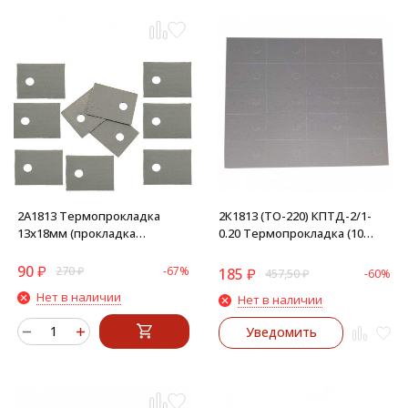
2A1813 Термопрокладка
2К1813 (ТО-220) КПТД-2/1-
13х18мм (прокладка
0.20 Термопрокладка (10
резиновая) (10 штук)
штук)
90
₽
270
₽
-67%
185
₽
457,50
₽
-60%
Нет в наличии
Нет в наличии
Уведомить