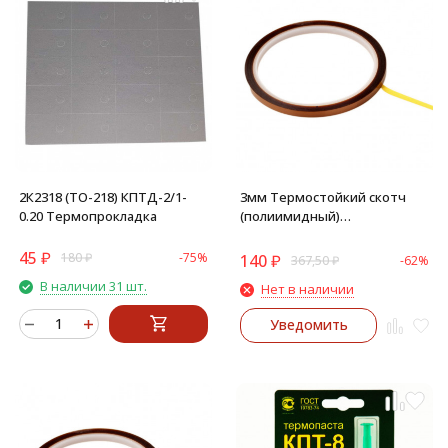
2К2318 (ТО-218) КПТД-2/1-
3мм Термостойкий скотч
0.20 Термопрокладка
(полиимидный)
односторонний
45
₽
180
₽
-75%
140
₽
367,50
₽
-62%
В наличии 31 шт.
Нет в наличии
Уведомить