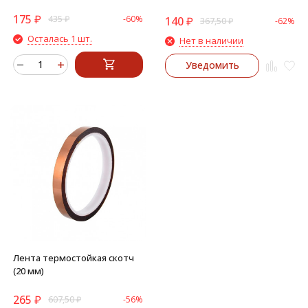
175
₽
435
₽
-60%
140
₽
367,50
₽
-62%
Осталась 1 шт.
Нет в наличии
Уведомить
Лента термостойкая скотч
(20 мм)
265
₽
607,50
₽
-56%