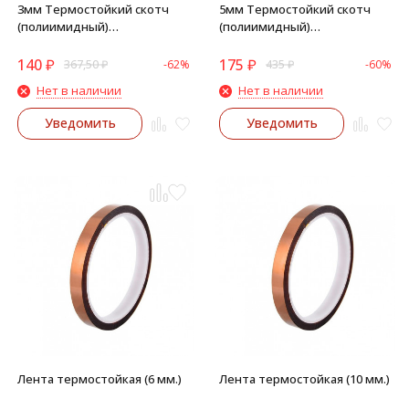
3мм Термостойкий скотч
5мм Термостойкий скотч
(полиимидный)
(полиимидный)
односторонний
односторонний
140
₽
175
₽
367,50
₽
-62%
435
₽
-60%
Нет в наличии
Нет в наличии
Уведомить
Уведомить
Лента термостойкая (6 мм.)
Лента термостойкая (10 мм.)