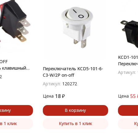
KCD1-101
-OFF
Переклю
ь клавишный
Переключатель KCD5-101-6-
(рокерны
Артикул:
ии IRS
C3-W/2P on-off
2
Артикул:
120272
18
₽
55
Цена
Цена
рзину
В корзину
в 1 клик
Купить в 1 клик
К