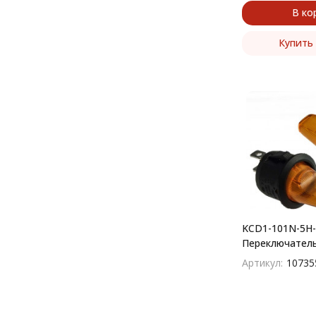
В ко
Купить 
KCD1-101N-5H-Y
Переключател
(рокерный)
Артикул:
10735