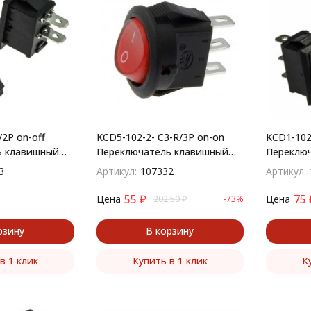
2P on-off
KCD5-102-2- C3-R/3P on-on
KCD1-102
ь клавишный
Переключатель клавишный
Переклю
(рокерный) круглый
(рокерны
3
Артикул:
107332
Артикул:
55
₽
75
Цена
Цена
202,50
₽
-73%
рзину
В корзину
в 1 клик
Купить в 1 клик
К