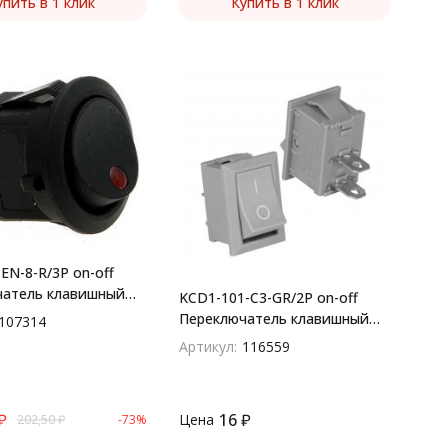
упить в 1 клик
Купить в 1 клик
EN-8-R/3P on-off
чатель клавишный
KCD1-101-C3-GR/2P on-off
й)
Переключатель клавишный
107314
(рокерный)
Артикул:
116559
₽
16
₽
Цена
202,50
₽
-73%