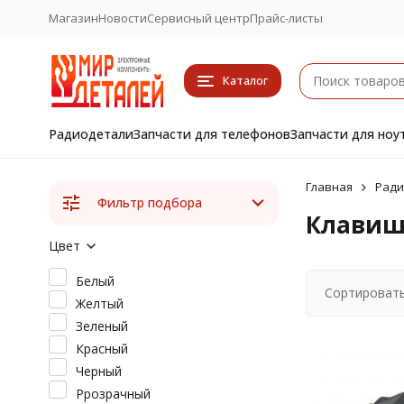
Магазин
Новости
Сервисный центр
Прайс-листы
Каталог
Радиодетали
Запчасти для телефонов
Запчасти для ноу
Главная
Ради
Фильтр подбора
Клавиш
Цвет
Белый
Сортировать
Желтый
Зеленый
Красный
Черный
Ррозрачный