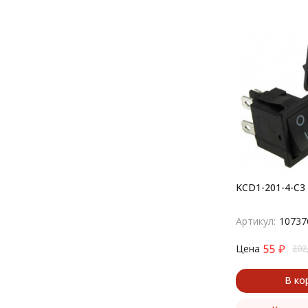
KCD1-201-4-C3 
Артикул:
10737
55
₽
Цена
202
В ко