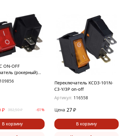
1C ON-OFF
атель (рокерный)
S-200
109856
Переключатель KCD3-101N-
C3-Y/3P on-off
Артикул:
116558
0
₽
27
₽
Цена
382,50
₽
-61%
В корзину
В корзину