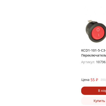
KCD1-101-5-C3-
Переключател
(рокерный) кр
Артикул:
10736
55
₽
Цена
202
В ко
Купить 