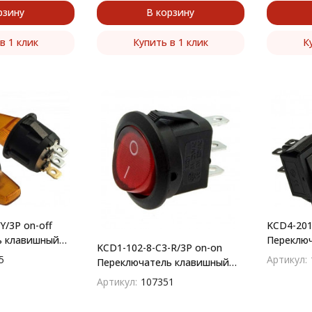
рзину
В корзину
в 1 клик
Купить в 1 клик
К
/3P on-off
KCD4-201
ь клавишный
Переклю
KCD1-102-8-C3-R/3P on-on
(рокерны
5
Артикул:
Переключатель клавишный
(рокерный)
Артикул:
107351