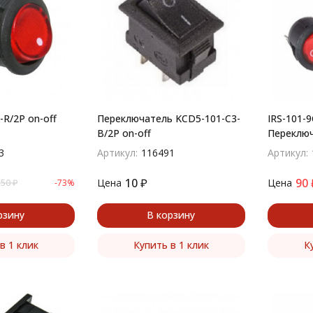
-R/2P on-off
Переключатель KCD5-101-C3-
IRS-101-
B/2P on-off
Переключ
серии IR
3
Артикул:
116491
Артикул:
10
₽
90
Цена
Цена
,50
₽
-73%
рзину
В корзину
в 1 клик
Купить в 1 клик
К