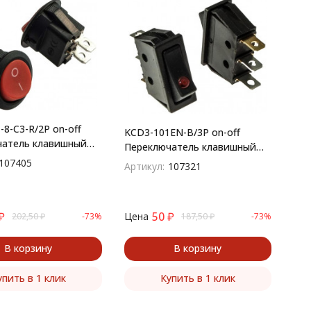
-8-C3-R/2P on-off
KCD3-101EN-B/3P on-off
чатель клавишный
Переключатель клавишный
й) круглый
(рокерный)
107405
Артикул:
107321
₽
50
₽
Цена
202,50
₽
-73%
187,50
₽
-73%
В корзину
В корзину
упить в 1 клик
Купить в 1 клик