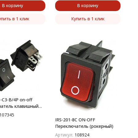
В корзину
В корзину
упить в 1 клик
Купить в 1 клик
-C3-B/4P on-off
чатель клавишный
й)
107345
IRS-201-8C ON-OFF
Переключатель (рокерный)
Артикул:
108924