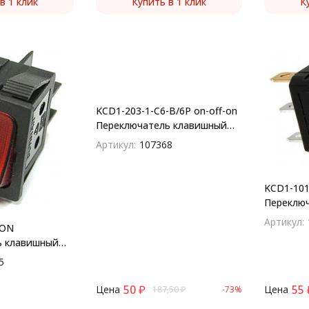
в 1 клик
Купить в 1 клик
К
KCD1-203-1-C6-B/6P on-off-on
Переключатель клавишный
(рокерный)
Артикул:
107368
KCD1-101
Переклю
(рокерны
Артикул:
-ON
ь клавишный
5
50
₽
55
Цена
Цена
187,50
₽
-73%