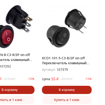
N-8-C3-R/3P on-off
KCD1-101-5-C3-B/2P on-off
чатель клавишный
Переключатель клавишный
й)
107292
(рокерный)
Артикул:
107379
₽
55
₽
Цена
217,50
₽
-70%
202,50
₽
-73%
В корзину
В корзину
упить в 1 клик
Купить в 1 клик