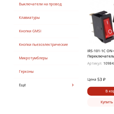
Выключатели на провод
Клавиатуры
Кнопки GMSI
Кнопки пьезоэлектрические
IRS-101-1C ON
Переключател
Микротумблеры
(рокерный) сер
Артикул:
10984
Герконы
53
₽
Цена
Ещё
В ко
Купить 