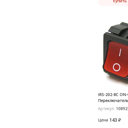
Купить 
IRS-202-8C ON
Переключател
(рокерный)
Артикул:
10892
143
₽
Цена