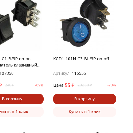
-C1-B/3P on-on
KCD1-101N-C3-BL/3P on-off
чатель клавишный
й)
107350
Артикул:
116555
₽
55
₽
Цена
240
₽
-69%
202,50
₽
-73%
В корзину
В корзину
упить в 1 клик
Купить в 1 клик