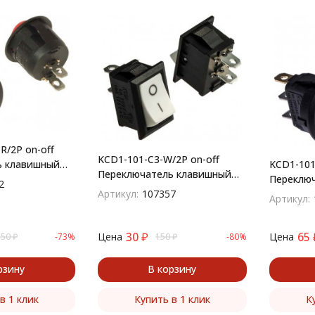
R/2P on-off
KCD1-101-C3-W/2P on-off
KCD1-101
ь клавишный
Переключатель клавишный
Переклю
углый
2
(рокерный)
(рокерны
Артикул:
107357
Артикул:
30
₽
65
Цена
Цена
,50
₽
-73%
150
₽
-80%
рзину
В корзину
в 1 клик
Купить в 1 клик
К