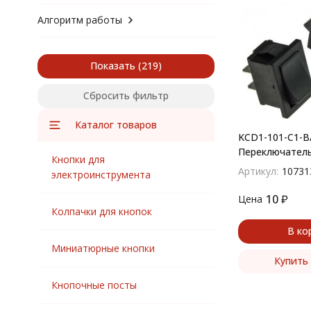
Алгоритм работы
Показать
Сбросить фильтр
Каталог товаров
KCD1-101-C1-B/
Переключател
Кнопки для
(рокерный)
Артикул:
10731
электроинструмента
10
₽
Цена
Колпачки для кнопок
В ко
Миниатюрные кнопки
Купить 
Кнопочные посты