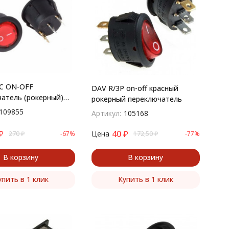
9C ON-OFF
DAV R/3P on-off красный
атель (рокерный)
рокерный переключатель
S-100
109855
Артикул:
105168
₽
40
₽
Цена
270
₽
-67%
172,50
₽
-77%
В корзину
В корзину
упить в 1 клик
Купить в 1 клик