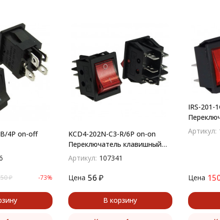
IRS-201-
Переключ
серии IR
Артикул:
B/4P on-off
KCD4-202N-C3-R/6P on-on
Переключатель клавишный
(рокерный) (красная клавиша)
6
Артикул:
107341
56
₽
15
Цена
Цена
,50
₽
-73%
рзину
В корзину