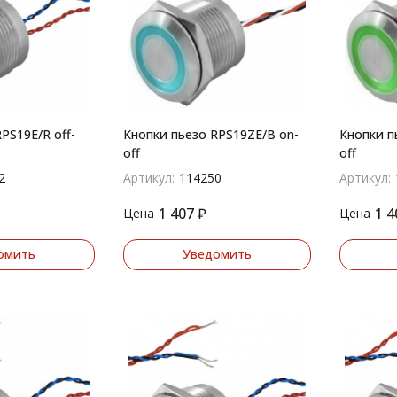
PS19E/R off-
Кнопки пьезо RPS19ZE/B on-
Кнопки п
off
off
2
Артикул:
114250
Артикул:
1 407
₽
1 4
Цена
Цена
омить
Уведомить