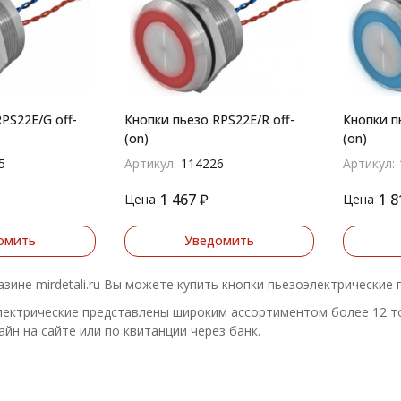
PS22E/G off-
Кнопки пьезо RPS22E/R off-
Кнопки п
(on)
(on)
5
Артикул:
114226
Артикул:
1 467
₽
1 8
Цена
Цена
омить
Уведомить
азине mirdetali.ru Вы можете купить кнопки пьезоэлектрические
ектрические представлены широким ассортиментом более 12 тов
йн на сайте или по квитанции через банк.