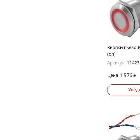
Кнопки пьезо R
(on)
Артикул:
11423
1 576
₽
Цена
Увед