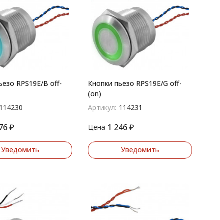
ьезо RPS19E/B off-
Кнопки пьезо RPS19E/G off-
(on)
114230
Артикул:
114231
76
₽
1 246
₽
Цена
Уведомить
Уведомить