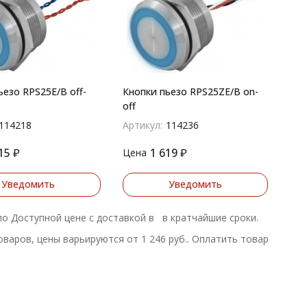
ьезо RPS25E/B off-
Кнопки пьезо RPS25ZE/B on-
off
114218
Артикул:
114236
15
₽
1 619
₽
Цена
Уведомить
Уведомить
 по Доступной цене с доставкой в в кратчайшие сроки.
аров, цены варьируются от 1 246 руб.. Оплатить товар