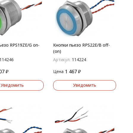
ьезо RPS19ZE/G on-
Кнопки пьезо RPS22E/B off-
(on)
114246
Артикул:
114224
07
₽
1 467
₽
Цена
Уведомить
Уведомить