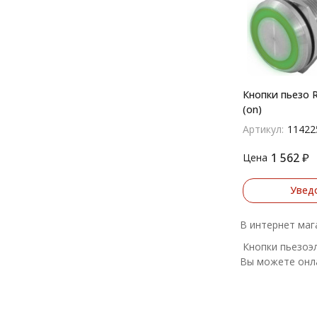
Кнопки пьезо R
(on)
Артикул:
11422
1 562
₽
Цена
Увед
В интернет маг
Кнопки пьезоэл
Вы можете онла