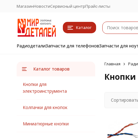
Магазин
Новости
Сервисный центр
Прайс-листы
Каталог
Радиодетали
Запчасти для телефонов
Запчасти для ноу
Главная
Ради
Каталог товаров
Кнопки
Кнопки для
электроинструмента
Сортировать
Колпачки для кнопок
Миниатюрные кнопки