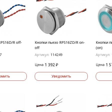
PS16D/R off-
Кнопки пьезо RPS16ZD/R on-
Кнопки п
off
(on)
7
Артикул:
114249
Артикул:
1 392
₽
1 5
Цена
Цена
омить
Уведомить