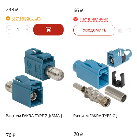
238
₽
66
₽
Осталось 3 шт.
Нет в наличии
Уведомить
Разъем FAKRA TYPE Z-J/SMA-J
Разъем FAKRA TYPE C-J
70
₽
76
₽