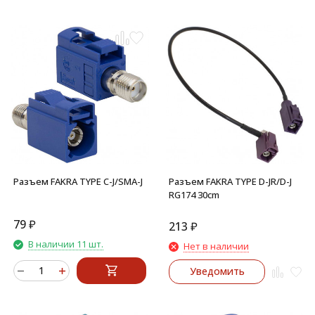
Разъем FAKRA TYPE C-J/SMA-J
Разъем FAKRA TYPE D-JR/D-J
RG174 30cm
79
₽
213
₽
В наличии 11 шт.
Нет в наличии
Уведомить