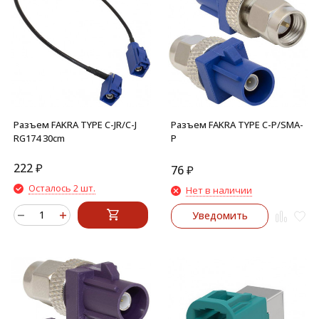
Разъем FAKRA TYPE C-JR/C-J
Разъем FAKRA TYPE C-P/SMA-
RG174 30cm
P
222
₽
76
₽
Осталось 2 шт.
Нет в наличии
Уведомить