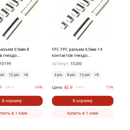
разъем 0.5мм 8
FFC FPC разъем 0.5мм 14
в гнездо
контактов гнездо
остный монтаж
поверхностный монтаж
10199
Артикул:
10200
pin
12 pin
4 pin
8 pin
12 pin
₽
45
₽
Цена
240
₽
-69%
180
₽
-75%
В корзину
В корзину
упить в 1 клик
Купить в 1 клик