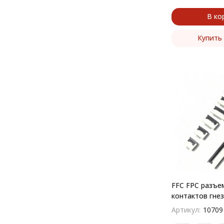
В ко
Купить 
FFC FPC разъем
контактов гне
поверхностны
Артикул:
10709