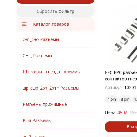
Сбросить фильтр
Каталог товаров
снп_сно Разъемы
СНЦ Разъемы
Штекеры _ гнезда _ клеммы
FFC FPC разъем
контактов гне
поверхностны
Артикул:
10201
шр_сшр_2рт_2ртт Разъемы
4 pin
8 pin
1
Разъемы прижимные
45
₽
Цена
180
Рша Разъемы
В ко
рс Разъемы