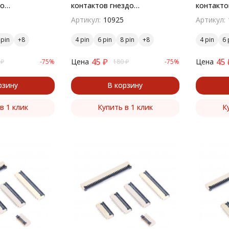
до
контактов гнездо
контакто
й монтаж
поверхностный монтаж
поверхн
Артикул:
10925
Артикул:
 pin
4 pin
6 pin
8 pin
4 pin
6 
45
₽
45
Цена
Цена
₽
-75%
180
₽
-75%
рзину
В корзину
в 1 клик
Купить в 1 клик
К