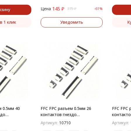
145
₽
Цена
375
₽
-61%
рзину
в 1 клик
Уведомить
К
 0.5мм 40
FFC FPC разъем 0.5мм 26
FFC FPC 
здо
контактов гнездо
контакто
й монтаж
поверхностный монтаж
поверхн
Артикул:
10710
Артикул: