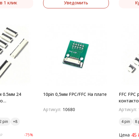
в 1 клик
Уведомить
К
 0.5мм 24
10pin 0,5мм FPC/FFC На плате
FFC FPC 
до
контакто
й монтаж
поверхн
Артикул:
10680
Артикул:
2 pin
4 pin
8 
45
Цена
₽
-75%