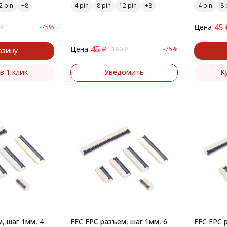
2 pin
4 pin
8 pin
12 pin
4 pin
8 
45
Цена
₽
-75%
45
₽
Цена
180
₽
-75%
рзину
в 1 клик
Уведомить
К
, шаг 1мм, 4
FFC FPC разъем, шаг 1мм, 6
FFC FPC 