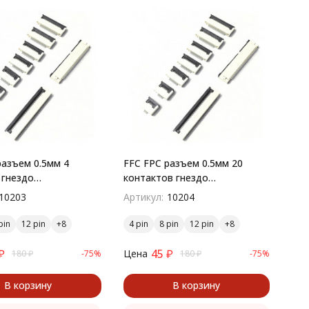
разъем 0.5мм 4
FFC FPC разъем 0.5мм 20
 гнездо
контактов гнездо
остный монтаж
поверхностный монтаж
10203
Артикул:
10204
pin
12 pin
4 pin
8 pin
12 pin
₽
45
₽
Цена
180
₽
-75%
180
₽
-75%
В корзину
В корзину