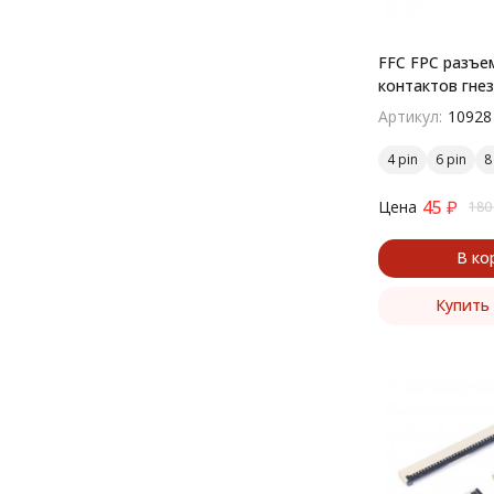
FFC FPC разъем
контактов гне
поверхностны
Артикул:
10928
4 pin
6 pin
8
45
₽
Цена
180
В ко
Купить 