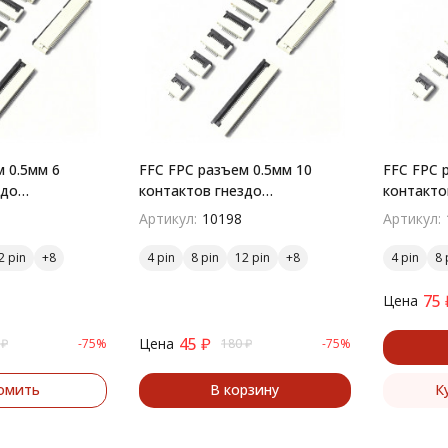
 0.5мм 6
FFC FPC разъем 0.5мм 10
FFC FPC 
здо
контактов гнездо
контакто
й монтаж
поверхностный монтаж
поверхн
Артикул:
10198
Артикул:
2 pin
4 pin
8 pin
12 pin
4 pin
8 
75
Цена
45
₽
Цена
₽
-75%
180
₽
-75%
омить
В корзину
К