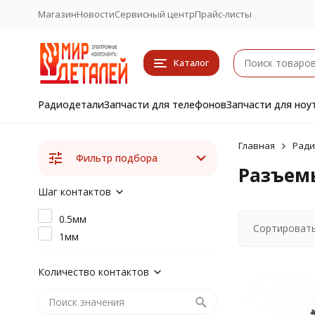
Магазин
Новости
Сервисный центр
Прайс-листы
Каталог
Радиодетали
Запчасти для телефонов
Запчасти для ноу
Главная
Ради
Фильтр подбора
Разъемы
Шаг контактов
0.5мм
Сортировать
1мм
Количество контактов