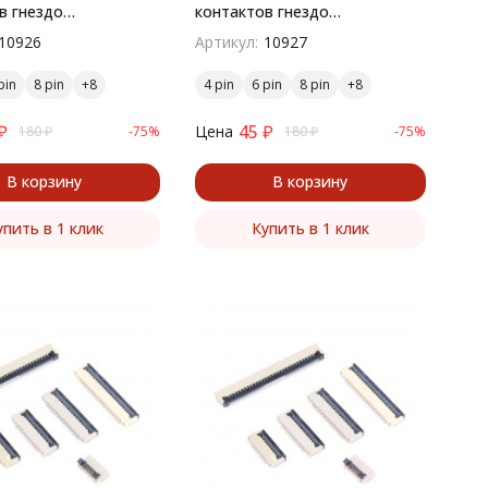
в гнездо
контактов гнездо
остный монтаж
поверхностный монтаж
10926
Артикул:
10927
pin
8 pin
4 pin
6 pin
8 pin
₽
45
₽
Цена
180
₽
-75%
180
₽
-75%
В корзину
В корзину
упить в 1 клик
Купить в 1 клик