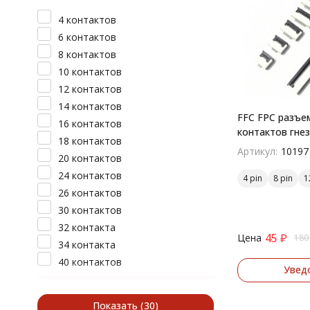
4 контактов
6 контактов
8 контактов
10 контактов
12 контактов
14 контактов
FFC FPC разъем
16 контактов
контактов гне
18 контактов
поверхностны
Артикул:
10197
20 контактов
24 контактов
4 pin
8 pin
1
26 контактов
30 контактов
32 контакта
45
₽
Цена
180
34 контакта
40 контактов
Увед
50 контактов
60 контактов
Показать