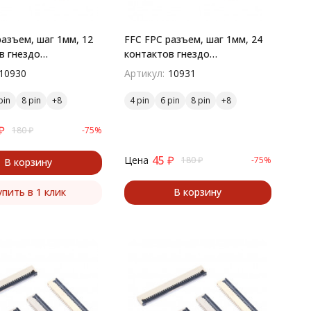
разъем, шаг 1мм, 12
FFC FPC разъем, шаг 1мм, 24
в гнездо
контактов гнездо
остный монтаж
поверхностный монтаж
10930
Артикул:
10931
pin
8 pin
4 pin
6 pin
8 pin
₽
180
₽
-75%
45
₽
Цена
180
₽
-75%
В корзину
упить в 1 клик
В корзину