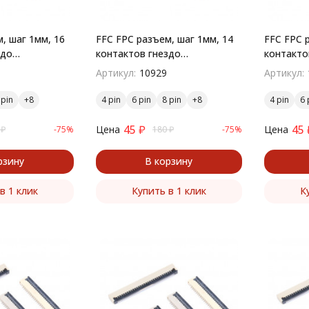
, шаг 1мм, 16
FFC FPC разъем, шаг 1мм, 14
FFC FPC 
здо
контактов гнездо
контакто
й монтаж
поверхностный монтаж
поверхн
Артикул:
10929
Артикул:
 pin
4 pin
6 pin
8 pin
4 pin
6 
45
₽
45
Цена
Цена
₽
-75%
180
₽
-75%
рзину
В корзину
в 1 клик
Купить в 1 клик
К