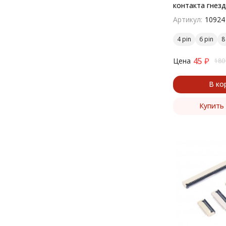
контакта гнез
поверхностны
Артикул:
10924
4 pin
6 pin
8
45
₽
Цена
180
В ко
Купить 