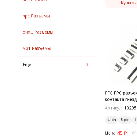
Купить 
ррс Разъемы
онп... Разъемы
мр1 Разъемы
Ещё
FFC FPC разъем
контакта гнез
поверхностны
Артикул:
10205
4 pin
8 pin
1
45
₽
Цена
180