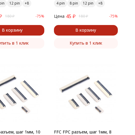
pin
12 pin
4 pin
8 pin
12 pin
₽
45
₽
Цена
180
₽
-75%
180
₽
-75%
В корзину
В корзину
упить в 1 клик
Купить в 1 клик
разъем, шаг 1мм, 10
FFC FPC разъем, шаг 1мм, 8