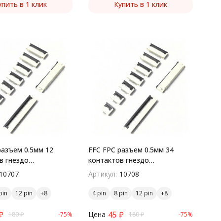
упить в 1 клик
Купить в 1 клик
разъем 0.5мм 12
FFC FPC разъем 0.5мм 34
в гнездо
контактов гнездо
остный монтаж
поверхностный монтаж
10707
Артикул:
10708
pin
12 pin
4 pin
8 pin
12 pin
₽
45
₽
Цена
180
₽
-75%
180
₽
-75%