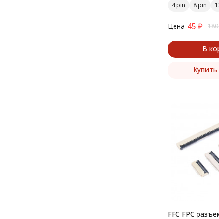
4 pin
8 pin
1
45
₽
Цена
180
В ко
Купить 
FFC FPC разъем