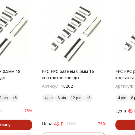
 0.5мм 18
FFC FPC разъем 0.5мм 16
FFC FPC 
здо
контактов гнездо
контакта
й монтаж
поверхностный монтаж
поверхн
Артикул:
10202
Артикул:
2 pin
4 pin
8 pin
12 pin
4 pin
8 
45
Цена
₽
-75%
45
₽
Цена
180
₽
-75%
рзину