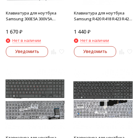
Клавиатура для ноутбука
Клавиатура для ноутбука
Samsung 300E5A 300V5A
Samsung R420 R418 R423 R425
305V5A 305E5 (черная)
R428 R429 R469 RV410 RV408
(черная) 002329
1 670
₽
1 440
₽
Нет в наличии
Нет в наличии
Уведомить
Уведомить
Клавиатура для ноутбука
Клавиатура для ноутбука