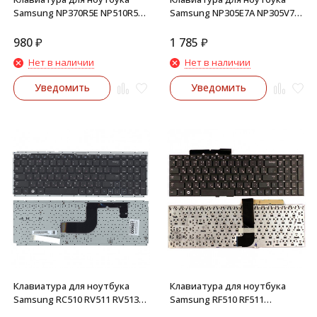
Samsung NP370R5E NP510R5E
Samsung NP305E7A NP305V7A
(черная) 007120
NP300E7A NP300V7A (черная)
004088
980
₽
1 785
₽
Нет в наличии
Нет в наличии
Уведомить
Уведомить
Клавиатура для ноутбука
Клавиатура для ноутбука
Samsung RC510 RV511 RV513
Samsung RF510 RF511
RV520 (черная) с частью
(черная) 002463