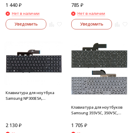
корпуса 009601
1 440
₽
785
₽
Нет в наличии
Нет в наличии
Уведомить
Уведомить
Клавиатура для ноутбука
Samsung NP300E5A,
NP300E5A-A01RU, NP300E5A-
Клавиатура для ноутбуков
S01UA
Samsung 355V5C, 350V5C,
NP355V5C, NP355V5C-A01
(Черная)
2 130
₽
1 705
₽