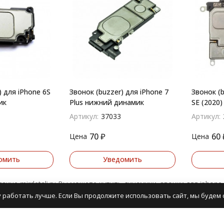
) для iPhone 6S
Звонок (buzzer) для iPhone 7
Звонок (b
ик
Plus нижний динамик
SE (2020
Артикул:
37033
Артикул:
70
₽
60
Цена
Цена
омить
Уведомить
зине mirdetali.ru Вы можете купить динамики, звонки для iphon
 работать лучше. Если Вы продолжите использовать сайт, мы будем с
ки для iPhone представлены широким ассортиментом более 20 т
йн на сайте или по квитанции через банк.