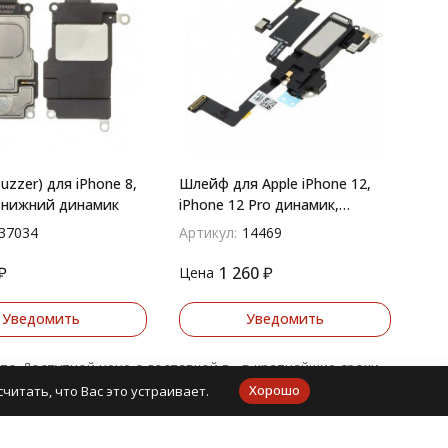
uzzer) для iPhone 8,
Шлейф для Apple iPhone 12,
) нижний динамик
iPhone 12 Pro динамик,
датчик сенсора и микрофон
37034
Артикул:
14469
₽
1 260
₽
Цена
Уведомить
Уведомить
e по Доступной цене с доставкой в в кратчайшие сроки.
Хорошо
читать, что Вас это устраивает.
оваров, цены варьируются от 50 руб.. Оплатить товар