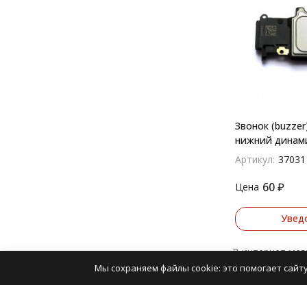
Звонок (buzzer
нижний динам
Артикул:
37031
60
₽
Цена
Увед
В интернет мага
Мы сохраняем файлы cookie: это помогает сайту
Динамики, звон
Вы можете онла