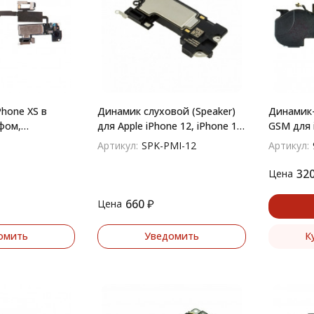
hone XS в
Динамик слуховой (Speaker)
Динамик-
фом,
для Apple iPhone 12, iPhone 12
GSM для 
peaker)
Pro в сборе верхний
Артикул:
SPK-PMI-12
Артикул:
32
Цена
660
₽
Цена
омить
Уведомить
К