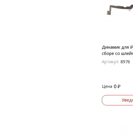
Динамик для iP
сборе со шлей
микрофоном (s
Артикул:
8976
0
₽
Цена
Увед