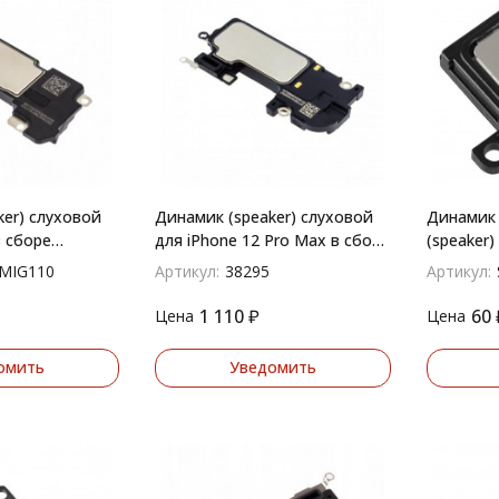
ker) слуховой
Динамик (speaker) слуховой
Динамик 
в сборе
для iPhone 12 Pro Max в сборе
(speaker)
верхний
MIG110
Артикул:
38295
Артикул:
1 110
₽
60
Цена
Цена
омить
Уведомить