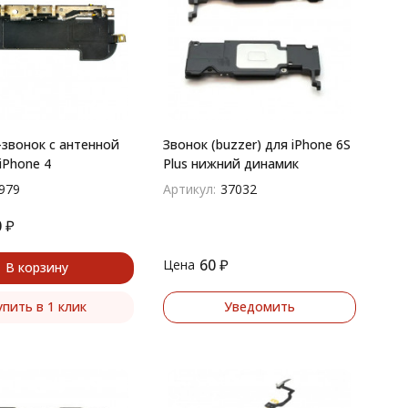
звонок с антенной
Звонок (buzzer) для iPhone 6S
iPhone 4
Plus нижний динамик
979
Артикул:
37032
0
₽
60
₽
Цена
В корзину
упить в 1 клик
Уведомить