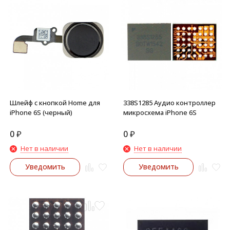
Шлейф с кнопкой Home для
338S1285 Аудио контроллер
iPhone 6S (черный)
микросхема iPhone 6S
0
₽
0
₽
Нет в наличии
Нет в наличии
Уведомить
Уведомить