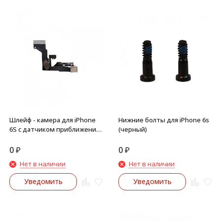
Шлейф - камера для iPhone
Нижние болты для iPhone 6s
6S с датчиком приближения
(черный)
и микрофоном
0
₽
0
₽
Нет в наличии
Нет в наличии
Уведомить
Уведомить