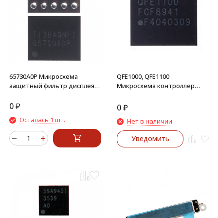
65730A0P Микросхема
QFE1000, QFE1100
защитный фильтр дисплея
Микросхема контроллер
iPhone 5С, 5S, 6, 6 Plus, 6S 20
питания iPhone 6, 6 Plus, 6S,
pin
Samsung N910C, LG Nexus 5
0
₽
0
₽
Осталась 1 шт.
Нет в наличии
Уведомить