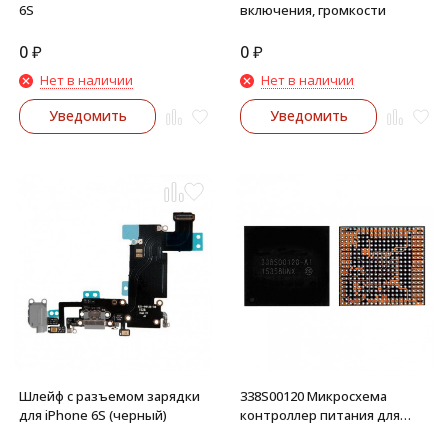
6S
включения, громкости
0
₽
0
₽
Нет в наличии
Нет в наличии
Уведомить
Уведомить
Шлейф с разъемом зарядки
338S00120 Микросхема
для iPhone 6S (черный)
контроллер питания для
iPhone 6S