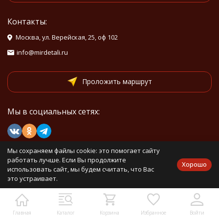
Контакты:
Москва, ул. Верейская, 25, оф 102
info@mirdetali.ru
Проложить маршрут
Мы в социальных сетях:
Мы на маркетплейсах
Мы сохраняем файлы cookie: это помогает сайту
работать лучше. Если Вы продолжите
Хорошо
использовать сайт, мы будем считать, что Вас
это устраивает.
Каталог товаров
Главная
Каталог
Корзина
Избранное
Войти