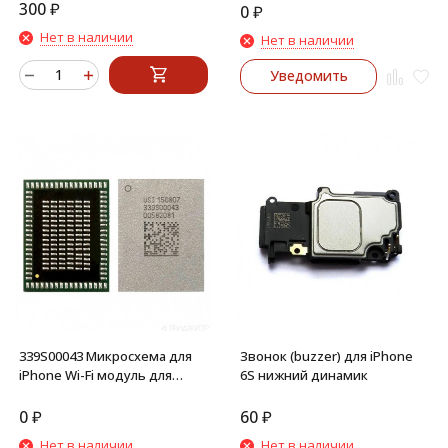
300
₽
0
₽
Нет в наличии
Нет в наличии
Уведомить
339S00043 Микросхема для
Звонок (buzzer) для iPhone
iPhone Wi-Fi модуль для
6S нижний динамик
iPhone 6S
0
₽
60
₽
Нет в наличии
Нет в наличии