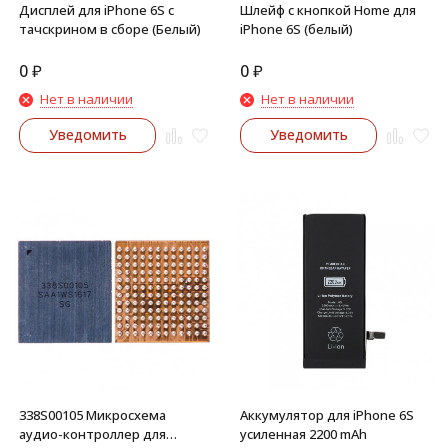
Дисплей для iPhone 6S с
Шлейф с кнопкой Home для
тачскрином в сборе (Белый)
iPhone 6S (белый)
0
₽
0
₽
Нет в наличии
Нет в наличии
Уведомить
Уведомить
338S00105 Микросхема
Аккумулятор для iPhone 6S
аудио-контроллер для
усиленная 2200 mAh