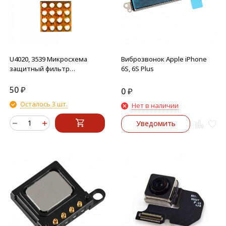
U4020, 3539 Микросхема
Виброзвонок Apple iPhone
защитный фильтр
6S, 6S Plus
подсветки 16 pin iPhone 6S,
6S Plus, 7, 7 Plus, SE
50
₽
0
₽
Осталось 3 шт.
Нет в наличии
Уведомить