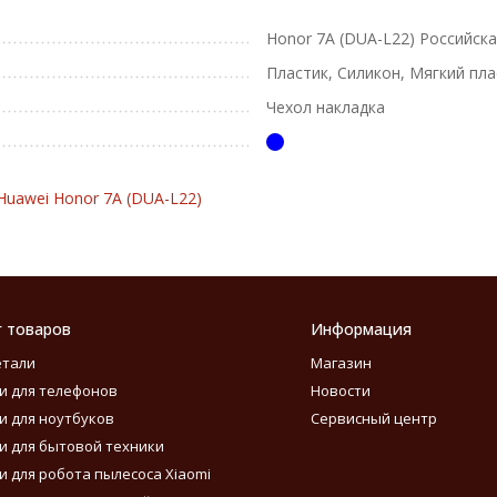
Honor 7A (DUA-L22) Российская
Пластик, Силикон, Мягкий пла
Чехол накладка
Huawei Honor 7A (DUA-L22)
г товаров
Информация
етали
Магазин
и для телефонов
Новости
и для ноутбуков
Сервисный центр
и для бытовой техники
и для робота пылесоса Xiaomi