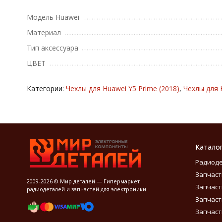
Модель Huawei
Материал
Тип аксессуара
ЦВЕТ
Категории:
Чехлы для Huawei Y5 Prime (2018)
,
Чехлы для 
Катало
Радиод
Запчаст
2009-2026 © Мир деталей — Гипермаркет
Запчаст
радиодеталей и запчастей для электроники
Запчаст
Запчаст