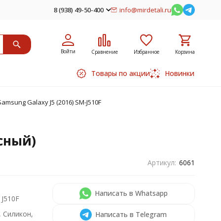
8 (938) 49-50-400
info@mirdetali.ru
Войти
Сравнение
Избранное
Корзина
Товары по акции
Новинки
amsung Galaxy J5 (2016) SM-J510F
асный)
Артикул:
6061
Написать в Whatsapp
) J510F
, Силикон,
Написать в Telegram