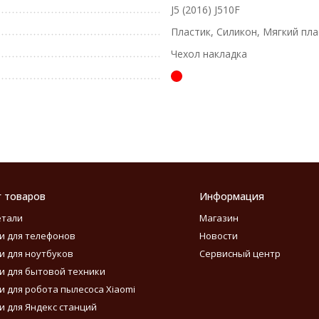
J5 (2016) J510F
Пластик, Силикон, Мягкий пла
Чехол накладка
г товаров
Информация
етали
Магазин
и для телефонов
Новости
и для ноутбуков
Сервисный центр
и для бытовой техники
и для робота пылесоса Xiaomi
и для Яндекс станций