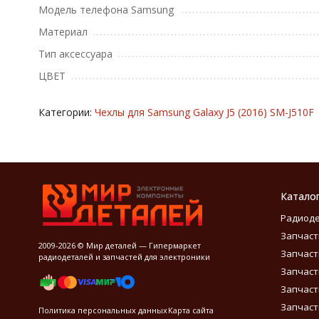
Модель телефона Samsung
Материал
Тип аксессуара
ЦВЕТ
Категории:
Чехлы для Samsung Galaxy J5 (2016) SM-J510F
Катало
Радиод
Запчаст
2009-2026 © Мир деталей — Гипермаркет
Запчаст
радиодеталей и запчастей для электроники
Запчаст
Запчаст
Запчаст
Политика персональных данных
Карта сайта