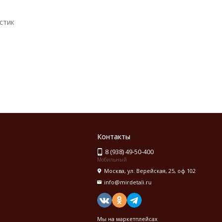
стик
Контакты
8 (938) 49-50-400
Мобильный
Москва, ул. Верейская, 25, оф 102
info@mirdetali.ru
Мы на маркетплейсах