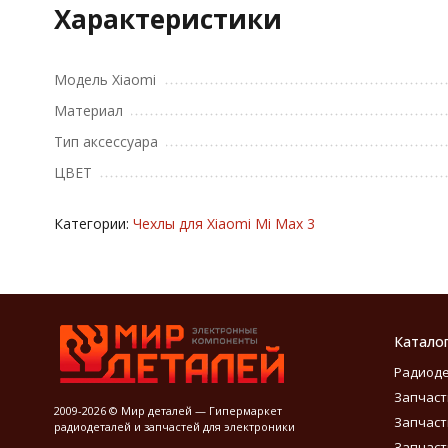
Характеристики
Модель Xiaomi
Материал
Тип аксессуара
ЦВЕТ
Категории:
Чехлы для Xiaomi Mi Max 3
Катало
Радиод
Запчаст
2009-2026 © Мир деталей — Гипермаркет
Запчаст
радиодеталей и запчастей для электроники
Запчаст