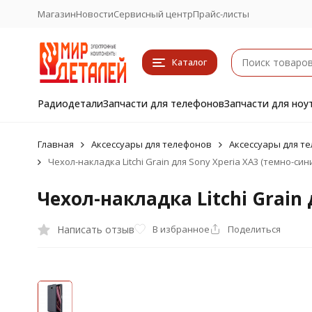
Магазин
Новости
Сервисный центр
Прайс-листы
Каталог
Радиодетали
Запчасти для телефонов
Запчасти для ноу
Главная
Аксессуары для телефонов
Аксессуары для т
Чехол-накладка Litchi Grain для Sony Xperia XA3 (темно-син
Чехол-накладка Litchi Grain
Написать отзыв
В избранное
Поделиться