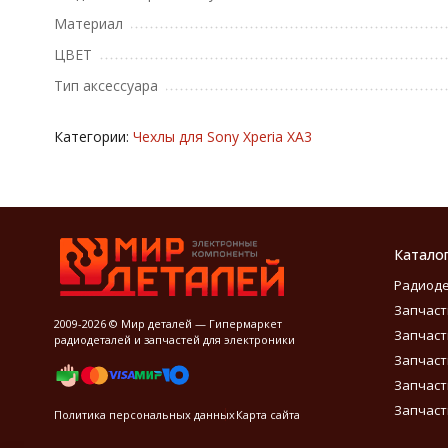
Материал
ЦВЕТ
Тип аксессуара
Категории:
Чехлы для Sony Xperia XA3
Катало
Радиод
Запчаст
2009-2026 © Мир деталей — Гипермаркет
Запчаст
радиодеталей и запчастей для электроники
Запчаст
Запчаст
Запчаст
Политика персональных данных
Карта сайта