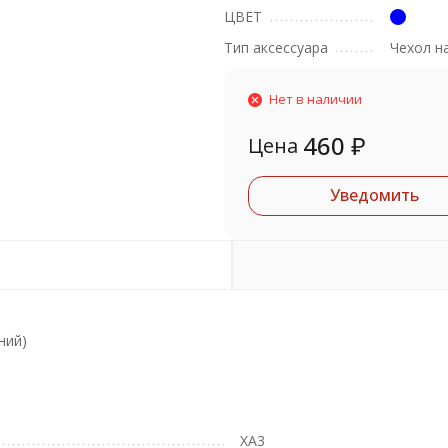
ЦВЕТ
Тип аксессуара
Чехол н
Нет в наличии
460
₽
Цена
Уведомить
ний)
XA3