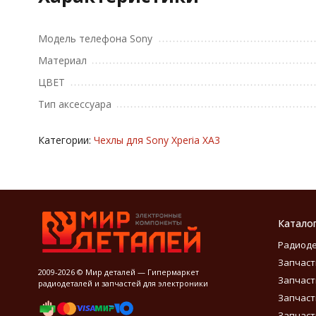
Модель телефона Sony
Материал
ЦВЕТ
Тип аксессуара
Категории:
Чехлы для Sony Xperia XA3
Катало
Радиод
Запчаст
2009-2026 © Мир деталей — Гипермаркет
Запчаст
радиодеталей и запчастей для электроники
Запчаст
Запчаст