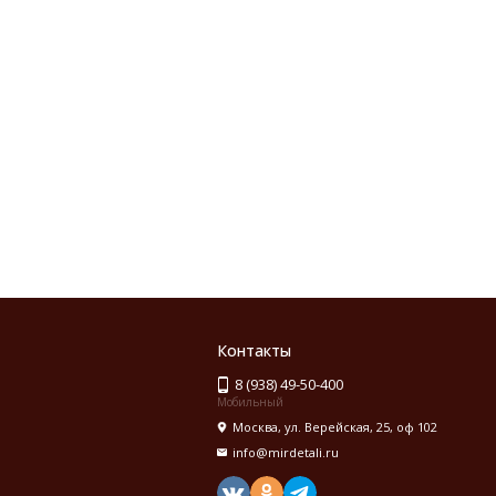
Контакты
8 (938) 49-50-400
Мобильный
Москва, ул. Верейская, 25, оф 102
info@mirdetali.ru