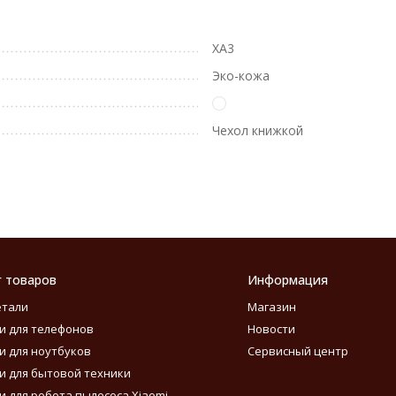
XA3
Эко-кожа
Чехол книжкой
г товаров
Информация
етали
Магазин
и для телефонов
Новости
и для ноутбуков
Сервисный центр
и для бытовой техники
и для робота пылесоса Xiaomi