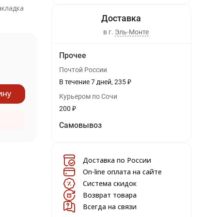
акладка
в г.
Эль-Монте
Прочее
Почтой России
В течение
7
дней
235
₽
ину
Курьером по Сочи
200
₽
Самовывоз
Доставка по России
On-line оплата на сайте
Система скидок
Возврат товара
Всегда на связи