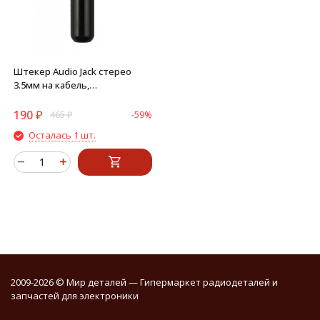
Штекер Audio Jack стерео
3.5мм на кабель,
металлический корпус
(черный)
190
₽
465
₽
-59%
Осталась 1 шт.
2009-2026 © Мир деталей — Гипермаркет радиодеталей и
запчастей для электроники