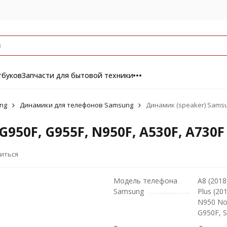
тбуков
Запчасти для бытовой техники
ng
Динамики для телефонов Samsung
Динамик (speaker) Samsun
950F, G955F, N950F, A530F, A730F
иться
Модель телефона
A8 (2018
Samsung
Plus (20
N950 Not
G950F, 