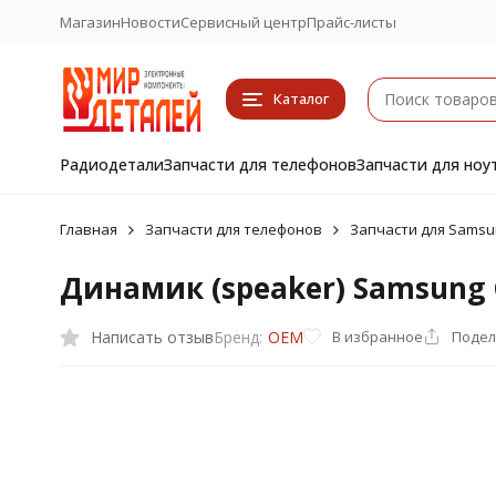
Магазин
Новости
Сервисный центр
Прайс-листы
Каталог
Радиодетали
Запчасти для телефонов
Запчасти для ноу
Главная
Запчасти для телефонов
Запчасти для Samsu
Динамик (speaker) Samsung G
Написать отзыв
В избранное
Подел
Бренд:
OEM