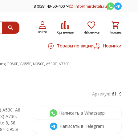
8 (938) 49-50-400
info@mirdetali.ru
Войти
Сравнение
Избранное
Корзина
Товары по акции
Новинки
g G950F, G955F, N950F, A530F, A730F
Артикул:
6119
) A530, A8
Написать в Whatsapp
18) A730,
e 8, S8
Написать в Telegram
S8+ G955F