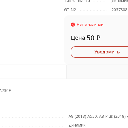
Тип запчасти
Динами
GTIN2
2037308
Нет в наличии
50
₽
Цена
Уведомить
 A730F
A8 (2018) A530, A8 Plus (2018)
Динамик