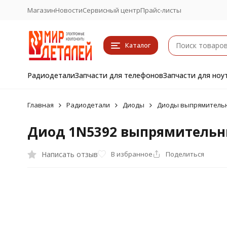
Магазин
Новости
Сервисный центр
Прайс-листы
Каталог
Радиодетали
Запчасти для телефонов
Запчасти для ноу
Главная
Радиодетали
Диоды
Диоды выпрямитель
Диод 1N5392 выпрямительн
Написать отзыв
В избранное
Поделиться