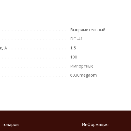
Выпрямительный
DO-41
к, А
1,5
100
Импортные
6030megaom
г товаров
Информация