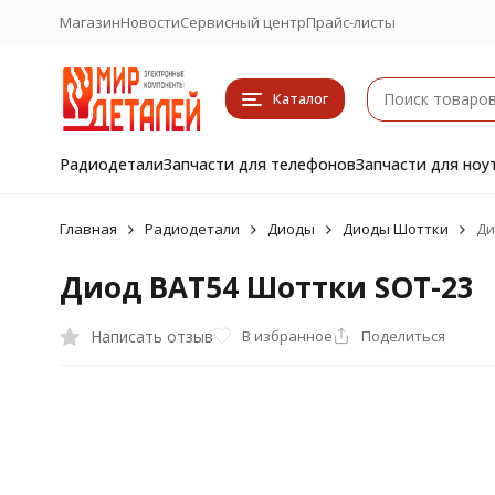
Магазин
Новости
Сервисный центр
Прайс-листы
Каталог
Радиодетали
Запчасти для телефонов
Запчасти для ноу
Главная
Радиодетали
Диоды
Диоды Шоттки
Ди
Диод BAT54 Шоттки SOT-23
Написать отзыв
В избранное
Поделиться