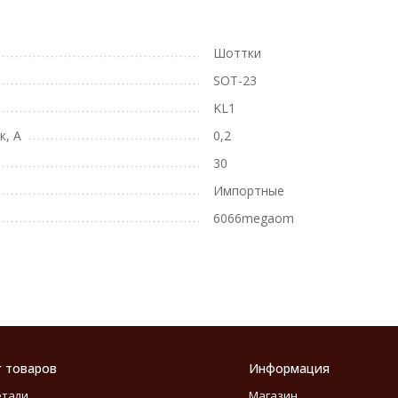
Шоттки
SOT-23
KL1
к, А
0,2
30
Импортные
6066megaom
г товаров
Информация
етали
Магазин