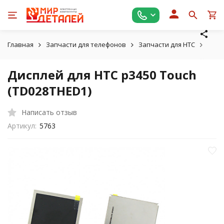
Главная
Запчасти для телефонов
Запчасти для HTC
Дисп
Дисплей для HTC p3450 Touch
(TD028THED1)
Написать отзыв
Артикул:
5763