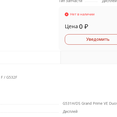
Тип запчасти
Дисплей
Нет в наличии
0
₽
Цена
Уведомить
F / G532F
G531H/DS Grand Prime VE Duos
Дисплей