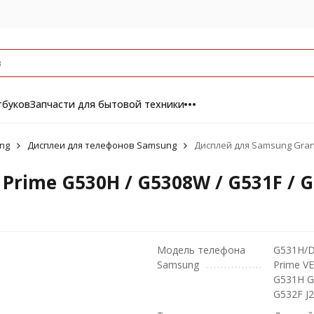
тбуков
Запчасти для бытовой техники
ng
Дисплеи для телефонов Samsung
Дисплей для Samsung Grand
rime G530H / G5308W / G531F / G
Модель телефона
G531H/D
Samsung
Prime VE
G531H G
G532F J2