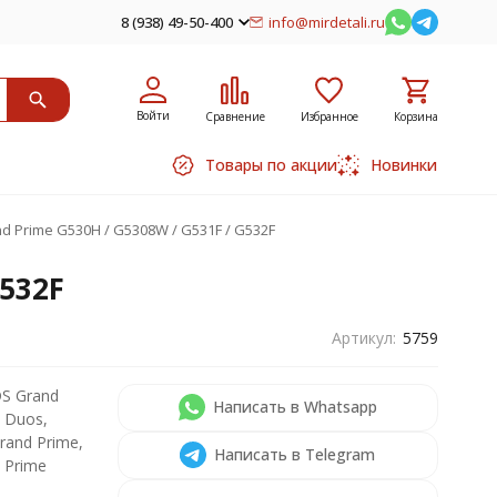
8 (938) 49-50-400
info@mirdetali.ru
Войти
Сравнение
Избранное
Корзина
Товары по акции
Новинки
 Prime G530H / G5308W / G531F / G532F
532F
Артикул:
5759
S Grand
Написать в Whatsapp
 Duos,
rand Prime,
Написать в Telegram
 Prime