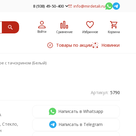
8 (938) 49-50-400
info@mirdetali.ru
Войти
Сравнение
Избранное
Корзина
Товары по акции
Новинки
ре с тачскрином (Белый)
Артикул:
5790
Написать в Whatsapp
A
, Стекло,
Написать в Telegram
н