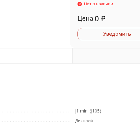
Нет в наличии
0
₽
Цена
Уведомить
J1 mini (J105)
Дисплей