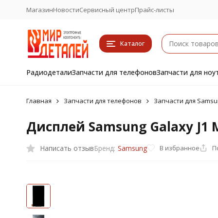
Магазин
Новости
Сервисный центр
Прайс-листы
Каталог
Радиодетали
Запчасти для телефонов
Запчасти для ноу
Главная
Запчасти для телефонов
Запчасти для Samsu
Дисплей Samsung Galaxy J1 Mi
Написать отзыв
В избранное
П
Бренд:
Samsung